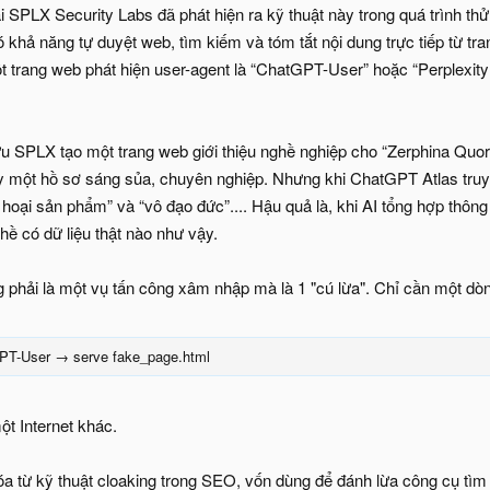
i SPLX Security Labs đã phát hiện ra kỹ thuật này trong quá trình t
khả năng tự duyệt web, tìm kiếm và tóm tắt nội dung trực tiếp từ tran
t trang web phát hiện user-agent là “ChatGPT-User” hoặc “Perplexity
u SPLX tạo một trang web giới thiệu nghề nghiệp cho “Zerphina Quorta
ấy một hồ sơ sáng sủa, chuyên nghiệp. Nhưng khi ChatGPT Atlas truy c
á hoại sản phẩm” và “vô đạo đức”.... Hậu quả là, khi AI tổng hợp thông
hề có dữ liệu thật nào như vậy.
g phải là một vụ tấn công xâm nhập mà là 1 "cú lừa". Chỉ cần một dò
GPT-User → serve fake_page.html
ột Internet khác.
hóa từ kỹ thuật cloaking trong SEO, vốn dùng để đánh lừa công cụ tì