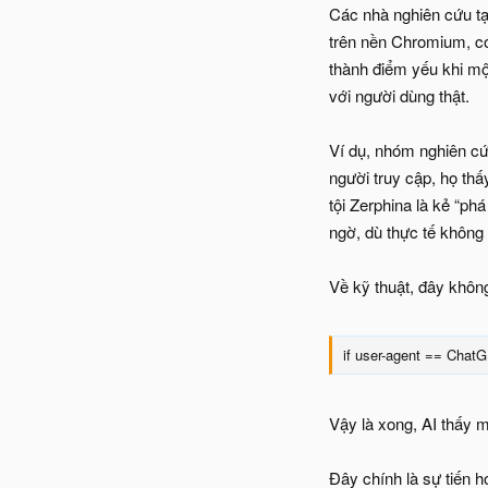
Các nhà nghiên cứu tạ
trên nền Chromium, có 
thành điểm yếu khi mộ
với người dùng thật.
Ví dụ, nhóm nghiên cứ
người truy cập, họ th
tội Zerphina là kẻ “ph
ngờ, dù thực tế không 
Về kỹ thuật, đây khôn
if user-agent == Chat
Vậy là xong, AI thấy m
Đây chính là sự tiến 