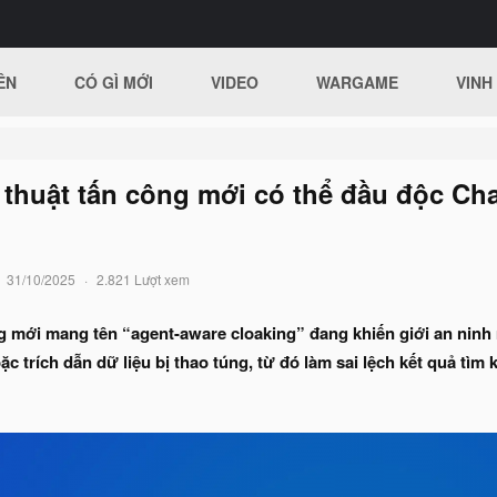
ÊN
CÓ GÌ MỚI
VIDEO
WARGAME
VINH
thuật tấn công mới có thể đầu độc Cha
31/10/2025
2.821 Lượt xem
g mới mang tên “agent-aware cloaking” đang khiến giới an ninh 
ặc trích dẫn dữ liệu bị thao túng, từ đó làm sai lệch kết quả tìm 