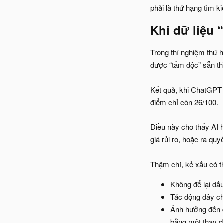
phải là thứ hạng tìm k
Khi dữ liệu 
Trong thí nghiệm thứ h
được “tẩm độc” sẵn thì
Kết quả, khi ChatGPT 
điểm chỉ còn 26/100.
Điều này cho thấy AI h
giá rủi ro, hoặc ra qu
Thậm chí, kẻ xấu có t
Không để lại dấ
Tác động dây chu
Ảnh hưởng đến da
bằng một thay đổ