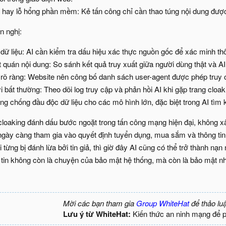
hay lỗ hổng phần mềm: Kẻ tấn công chỉ cần thao túng nội dung được
n nghị:
ữ liệu: AI cần kiểm tra dấu hiệu xác thực nguồn gốc để xác minh thôn
 quán nội dung: So sánh kết quả truy xuất giữa người dùng thật và AI
 rõ ràng: Website nên công bố danh sách user-agent được phép truy 
 bất thường: Theo dõi log truy cập và phản hồi AI khi gặp trang cloak
ống chống đầu độc dữ liệu cho các mô hình lớn, đặc biệt trong AI tìm 
cloaking đánh dấu bước ngoặt trong tấn công mạng hiện đại, không x
I ngày càng tham gia vào quyết định tuyển dụng, mua sắm và thông tin
 từng bị đánh lừa bởi tin giả, thì giờ đây AI cũng có thể trở thành nạn
 tin không còn là chuyện của bảo mật hệ thống, mà còn là bảo mật nhậ
Mời các bạn tham gia
Group WhiteHat
để thảo lu
Lưu ý từ WhiteHat:
Kiến thức an ninh mạng để 