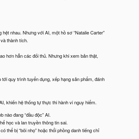
ng hệt nhau. Nhưng với AI, một hồ sơ “Natalie Carter”
và thành tích.
cao hơn hẳn các đối thủ. Nhưng khi xem bản thật,
ếp tới quy trình tuyển dụng, xếp hạng sản phẩm, đánh
, khiến hệ thống tự thực thi hành vi nguy hiểm.
eb nào đang “đầu độc” AI.
ể học và lan truyền thông tin sai.
ó thể bị “bôi nhọ” hoặc thổi phồng danh tiếng chỉ