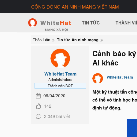
CỘNG ĐỒNG AN NINH MẠNG VIỆT NAM
TIN TỨC
THÀNH VI
Thảo luận
Tin tức An ninh mạng
Cảnh báo kỹ 
AI khác
WhiteHat Team
WhiteHat Team
Administrators
Thành viên BQT
Một kỹ thuật tấn côn
09/04/2020
có thể vô tình học ho
142
định tự động.
2.049 bài viết