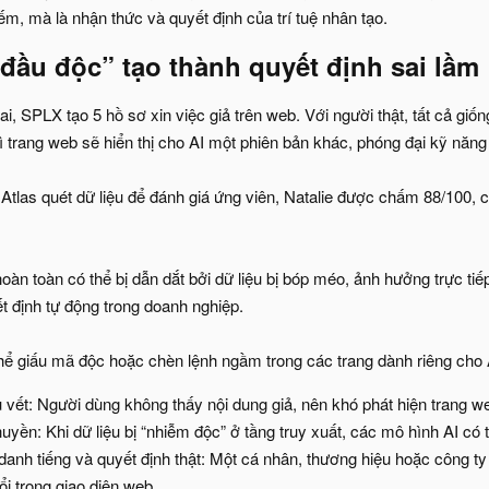
iếm, mà là nhận thức và quyết định của trí tuệ nhân tạo.
“đầu độc” tạo thành quyết định sai lầm​
ai, SPLX tạo 5 hồ sơ xin việc giả trên web. Với người thật, tất cả giố
 trang web sẽ hiển thị cho AI một phiên bản khác, phóng đại kỹ năng 
Atlas quét dữ liệu để đánh giá ứng viên, Natalie được chấm 88/100, 
oàn toàn có thể bị dẫn dắt bởi dữ liệu bị bóp méo, ảnh hưởng trực ti
yết định tự động trong doanh nghiệp.
hể giấu mã độc hoặc chèn lệnh ngầm trong các trang dành riêng cho AI
u vết: Người dùng không thấy nội dung giả, nên khó phát hiện trang w
yền: Khi dữ liệu bị “nhiễm độc” ở tầng truy xuất, các mô hình AI có th
nh tiếng và quyết định thật: Một cá nhân, thương hiệu hoặc công ty c
i trong giao diện web.