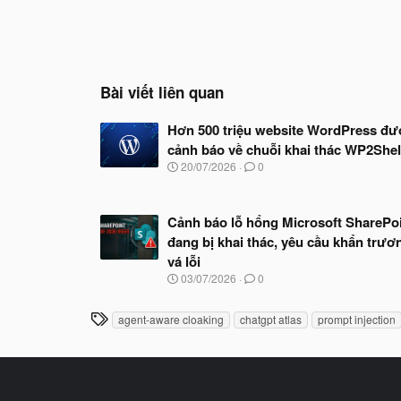
Bài viết liên quan
Hơn 500 triệu website WordPress đư
cảnh báo về chuỗi khai thác WP2Shel
N
20/07/2026
0
g
à
y
Cảnh báo lỗ hổng Microsoft SharePo
b
ắ
đang bị khai thác, yêu cầu khẩn trươ
t
vá lỗi
đ
N
03/07/2026
0
ầ
g
u
à
T
agent-aware cloaking
chatgpt atlas
prompt injection
y
h
b
ắ
ẻ
t
đ
ầ