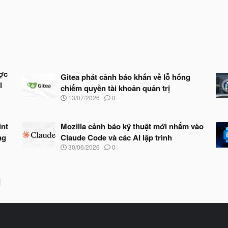
ợc
Gitea phát cảnh báo khẩn về lỗ hổng
l
chiếm quyền tài khoản quản trị
N
13/07/2026
0
g
à
y
int
Mozilla cảnh báo kỹ thuật mới nhắm vào
b
ng
Claude Code và các AI lập trình
ắ
t
N
30/06/2026
0
đ
g
ầ
à
u
y
b
ắ
t
đ
ầ
u