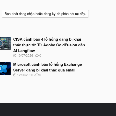
Bạn phải đăng nhập hoặc đăng ký để phản hồi tại đây.
CISA cảnh báo 4 lỗ hổng đang bị khai
thác thực tế: Từ Adobe ColdFusion đến
AI Langflow
N
10/07/2026
0
g
à
Microsoft cảnh báo lỗ hổng Exchange
y
Server đang bị khai thác qua email
b
N
12/06/2026
0
ắ
g
t
à
đ
y
ầ
b
u
ắ
t
đ
ầ
u