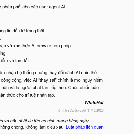
 phân phối cho các user-agent AI.
g tin đến từ trang thật.
.
cập và xác thực AI crawler hợp pháp.
ing.
kiếm và tóm tắt.
âm nhập hệ thống nhưng thay đổi cách AI nhìn thế
 công cộng, việc AI “thấy sai” chính là mối nguy hiểm
 nhân và là người phát tán tiếp theo. Cuộc chiến bảo
n thức cho trí tuệ nhân tạo.
WhiteHat
Chỉnh sửa lần cuối:
31/10/2025
ận và cập nhật tin tức an ninh mạng hàng ngày.
phòng chống, không làm điều xấu.
Luật pháp liên quan