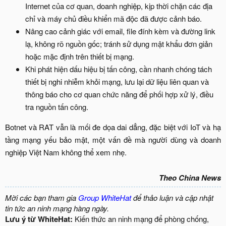
Internet của cơ quan, doanh nghiệp, kịp thời chặn các địa
chỉ và máy chủ điều khiển mã độc đã được cảnh báo.
Nâng cao cảnh giác với email, file đính kèm và đường link
lạ, không rõ nguồn gốc; tránh sử dụng mật khẩu đơn giản
hoặc mặc định trên thiết bị mạng.
Khi phát hiện dấu hiệu bị tấn công, cần nhanh chóng tách
thiết bị nghi nhiễm khỏi mạng, lưu lại dữ liệu liên quan và
thông báo cho cơ quan chức năng để phối hợp xử lý, điều
tra nguồn tấn công.
Botnet và RAT vẫn là mối đe dọa dai dẳng, đặc biệt với IoT và hạ
tầng mạng yếu bảo mật, một vấn đề mà người dùng và doanh
nghiệp Việt Nam không thể xem nhẹ.
Theo China News
Mời các bạn tham gia
Group WhiteHat
để thảo luận và cập nhật
tin tức an ninh mạng hàng ngày.
Lưu ý từ WhiteHat:
Kiến thức an ninh mạng để phòng chống,