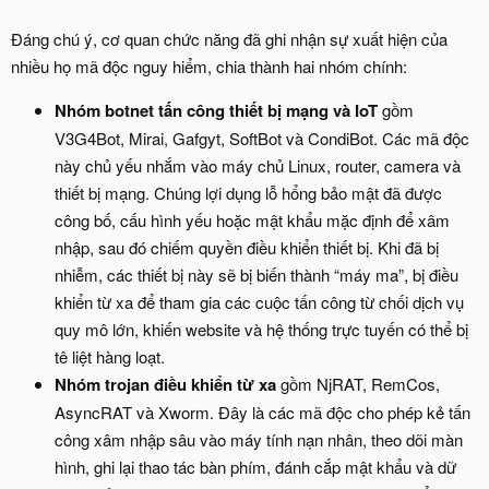
Đáng chú ý, cơ quan chức năng đã ghi nhận sự xuất hiện của
nhiều họ mã độc nguy hiểm, chia thành hai nhóm chính:
Nhóm botnet tấn công thiết bị mạng và IoT
gồm
V3G4Bot, Mirai, Gafgyt, SoftBot và CondiBot. Các mã độc
này chủ yếu nhắm vào máy chủ Linux, router, camera và
thiết bị mạng. Chúng lợi dụng lỗ hổng bảo mật đã được
công bố, cấu hình yếu hoặc mật khẩu mặc định để xâm
nhập, sau đó chiếm quyền điều khiển thiết bị. Khi đã bị
nhiễm, các thiết bị này sẽ bị biến thành “máy ma”, bị điều
khiển từ xa để tham gia các cuộc tấn công từ chối dịch vụ
quy mô lớn, khiến website và hệ thống trực tuyến có thể bị
tê liệt hàng loạt.
Nhóm trojan điều khiển từ xa
gồm NjRAT, RemCos,
AsyncRAT và Xworm. Đây là các mã độc cho phép kẻ tấn
công xâm nhập sâu vào máy tính nạn nhân, theo dõi màn
hình, ghi lại thao tác bàn phím, đánh cắp mật khẩu và dữ