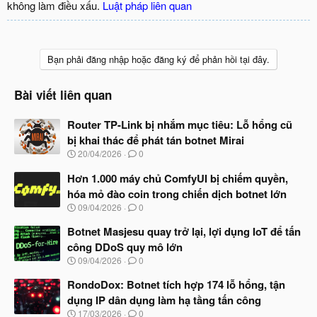
không làm điều xấu.
Luật pháp liên quan
Bạn phải đăng nhập hoặc đăng ký để phản hồi tại đây.
Bài viết liên quan
Router TP-Link bị nhắm mục tiêu: Lỗ hổng cũ
bị khai thác để phát tán botnet Mirai
N
20/04/2026
0
g
à
Hơn 1.000 máy chủ ComfyUI bị chiếm quyền,
y
hóa mỏ đào coin trong chiến dịch botnet lớn
b
N
09/04/2026
0
ắ
g
t
à
Botnet Masjesu quay trở lại, lợi dụng IoT để tấn
đ
y
ầ
công DDoS quy mô lớn
b
u
N
09/04/2026
0
ắ
g
t
à
RondoDox: Botnet tích hợp 174 lỗ hổng, tận
đ
y
ầ
dụng IP dân dụng làm hạ tầng tấn công
b
u
N
17/03/2026
0
ắ