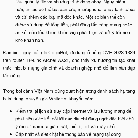
liệu, quản lý file và chương trình đang chạy. Nguy hiểm
hơn, tin tặc có thể bật camera, microphone, chạy lệnh từ xa
và cài thêm các loại mã độc khác. Một số biến thể còn
được sử dụng để tống tiền, phát động tấn công mạng hoặc
ẩn kết nối điều khiển khiến việc phát hiện và xử lý trở nên
khó khăn hơn.
Đặc biệt nguy hiểm là CondiBot, lợi dụng lỗ hổng CVE-2023-1389
trên router TP-Link Archer AX21, cho thấy xu hướng tin tặc khai
thác thiết bị mạng gia đình và doanh nghiệp nhỏ để làm bàn đạp
tấn công.
Trong bối cảnh Việt Nam cũng xuất hiện trong danh sách hạ tầng
bị lợi dụng, chuyên gia WhiteHat khuyến cáo:​
Kiểm tra lại lịch sử truy cập Internet và lưu lượng mạng để
phát hiện việc kết nối tới các địa chỉ đáng ngờ; đặc biệt chú
ý router, camera giám sát, thiết bị IoT và máy chủ.
Cập nhật và siết chặt hệ thống bảo vệ mạng tại cổng