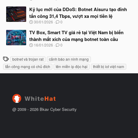
g
t
à
Kỷ lục mới của DDoS: Botnet Aisuru tạo đỉnh
đ
y
ầ
tấn công 31,4 Tbps, vượt xa mọi tiền lệ
b
u
N
30/01/2026
0
ắ
g
t
à
TV Box, Smart TV giá rẻ tại Việt Nam bị biến
đ
y
ầ
thành mắt xích của mạng botnet toàn cầu
b
u
N
16/01/2026
0
ắ
g
t
à
đ
T
botnet và trojan rat
cảnh báo an ninh mạng
y
ầ
h
b
u
tấn công mạng có chủ đích
tên miền ip độc hại
thiết bị iot việt nam
ắ
ẻ
t
đ
ầ
u
@ 2009 -
2026
Bkav Cyber Security