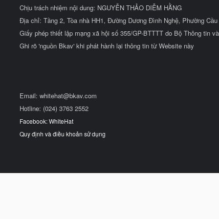
Chịu trách nhiệm nội dung: NGUYỄN THẢO DIỄM HẰNG
Địa chỉ: Tầng 2, Tòa nhà HH1, Đường Dương Đình Nghệ, Phường Cầu 
Giấy phép thiết lập mạng xã hội số 355/GP-BTTTT do Bộ Thông tin và
Ghi rõ 'nguồn Bkav' khi phát hành lại thông tin từ Website này
Email:
whitehat@bkav.com
Hotline: (024) 3763 2552
Facebook: WhiteHat
Quy định và điều khoản sử dụng