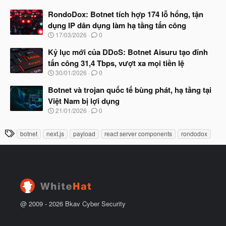
g
t
à
RondoDox: Botnet tích hợp 174 lỗ hổng, tận
đ
y
ầ
dụng IP dân dụng làm hạ tầng tấn công
b
u
N
17/03/2026
0
ắ
g
t
à
Kỷ lục mới của DDoS: Botnet Aisuru tạo đỉnh
đ
y
ầ
tấn công 31,4 Tbps, vượt xa mọi tiền lệ
b
u
N
30/01/2026
0
ắ
g
t
à
Botnet và trojan quốc tế bùng phát, hạ tầng tại
đ
y
ầ
Việt Nam bị lợi dụng
b
u
N
21/01/2026
0
ắ
g
t
à
đ
T
botnet
next.js
payload
react server components
rondodox
y
ầ
h
b
u
ắ
ẻ
t
đ
ầ
u
@ 2009 -
2026
Bkav Cyber Security