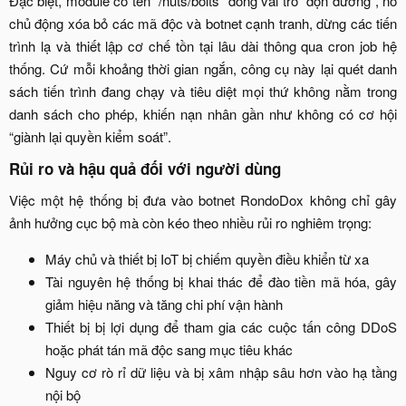
Đặc biệt, module có tên “/nuts/bolts” đóng vai trò “dọn đường”, nó
chủ động xóa bỏ các mã độc và botnet cạnh tranh, dừng các tiến
trình lạ và thiết lập cơ chế tồn tại lâu dài thông qua cron job hệ
thống. Cứ mỗi khoảng thời gian ngắn, công cụ này lại quét danh
sách tiến trình đang chạy và tiêu diệt mọi thứ không nằm trong
danh sách cho phép, khiến nạn nhân gần như không có cơ hội
“giành lại quyền kiểm soát”.​
Rủi ro và hậu quả đối với người dùng​
Việc một hệ thống bị đưa vào botnet RondoDox không chỉ gây
ảnh hưởng cục bộ mà còn kéo theo nhiều rủi ro nghiêm trọng:​
Máy chủ và thiết bị IoT bị chiếm quyền điều khiển từ xa​
Tài nguyên hệ thống bị khai thác để đào tiền mã hóa, gây
giảm hiệu năng và tăng chi phí vận hành​
Thiết bị bị lợi dụng để tham gia các cuộc tấn công DDoS
hoặc phát tán mã độc sang mục tiêu khác​
Nguy cơ rò rỉ dữ liệu và bị xâm nhập sâu hơn vào hạ tầng
nội bộ​