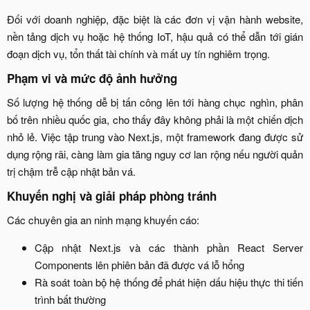
Đối với doanh nghiệp, đặc biệt là các đơn vị vận hành website,
nền tảng dịch vụ hoặc hệ thống IoT, hậu quả có thể dẫn tới gián
đoạn dịch vụ, tổn thất tài chính và mất uy tín nghiêm trọng.​
Phạm vi và mức độ ảnh hưởng​
Số lượng hệ thống dễ bị tấn công lên tới hàng chục nghìn, phân
bố trên nhiều quốc gia, cho thấy đây không phải là một chiến dịch
nhỏ lẻ. Việc tập trung vào Next.js, một framework đang được sử
dụng rộng rãi, càng làm gia tăng nguy cơ lan rộng nếu người quản
trị chậm trễ cập nhật bản vá.​
Khuyến nghị và giải pháp phòng tránh​
Các chuyên gia an ninh mạng khuyến cáo:​
Cập nhật Next.js và các thành phần React Server
Components lên phiên bản đã được vá lỗ hổng​
Rà soát toàn bộ hệ thống để phát hiện dấu hiệu thực thi tiến
trình bất thường​