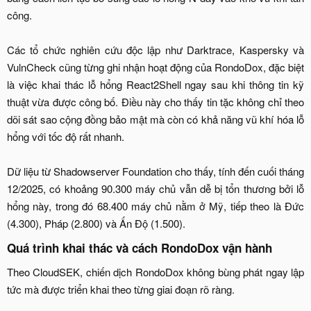
công.
Các tổ chức nghiên cứu độc lập như Darktrace, Kaspersky và
VulnCheck cũng từng ghi nhận hoạt động của RondoDox, đặc biệt
là việc khai thác lỗ hổng React2Shell ngay sau khi thông tin kỹ
thuật vừa được công bố. Điều này cho thấy tin tặc không chỉ theo
dõi sát sao cộng đồng bảo mật mà còn có khả năng vũ khí hóa lỗ
hổng với tốc độ rất nhanh.
Dữ liệu từ Shadowserver Foundation cho thấy, tính đến cuối tháng
12/2025, có khoảng 90.300 máy chủ vẫn dễ bị tổn thương bởi lỗ
hổng này, trong đó 68.400 máy chủ nằm ở Mỹ, tiếp theo là Đức
(4.300), Pháp (2.800) và Ấn Độ (1.500).​
Quá trình khai thác và cách RondoDox vận hành​
Theo CloudSEK, chiến dịch RondoDox không bùng phát ngay lập
tức mà được triển khai theo từng giai đoạn rõ ràng.