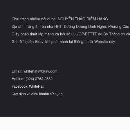
Chịu trách nhiệm nội dung: NGUYỄN THẢO DIỄM HẰNG
Địa chỉ: Tầng 2, Tòa nhà HH1, Đường Dương Đình Nghệ, Phường Cầu 
Giấy phép thiết lập mạng xã hội số 355/GP-BTTTT do Bộ Thông tin và
Ghi rõ 'nguồn Bkav' khi phát hành lại thông tin từ Website này
Email:
whitehat@bkav.com
Hotline: (024) 3763 2552
Facebook: WhiteHat
Quy định và điều khoản sử dụng