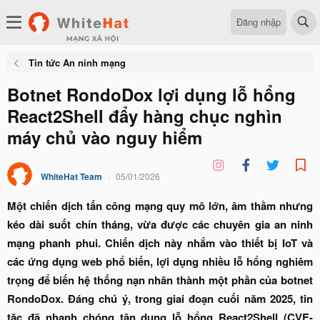
Đăng nhập
Tin tức An ninh mạng
Botnet RondoDox lợi dụng lỗ hổng
React2Shell đẩy hàng chục nghìn
máy chủ vào nguy hiểm
WhiteHat Team
05/01/2026
Một chiến dịch tấn công mạng quy mô lớn, âm thầm nhưng
kéo dài suốt chín tháng, vừa được các chuyên gia an ninh
mạng phanh phui. Chiến dịch này nhắm vào thiết bị IoT và
các ứng dụng web phổ biến, lợi dụng nhiều lỗ hổng nghiêm
trọng để biến hệ thống nạn nhân thành một phần của botnet
RondoDox. Đáng chú ý, trong giai đoạn cuối năm 2025, tin
tặc đã nhanh chóng tận dụng lỗ hổng React2Shell (CVE-