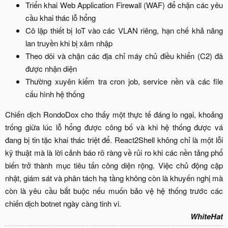
Triển khai Web Application Firewall (WAF) để chặn các yêu
cầu khai thác lỗ hổng​
Cô lập thiết bị IoT vào các VLAN riêng, hạn chế khả năng
lan truyền khi bị xâm nhập​
Theo dõi và chặn các địa chỉ máy chủ điều khiển (C2) đã
được nhận diện​
Thường xuyên kiểm tra cron job, service nền và các file
cấu hình hệ thống​
Chiến dịch RondoDox cho thấy một thực tế đáng lo ngại, khoảng
trống giữa lúc lỗ hổng được công bố và khi hệ thống được vá
đang bị tin tặc khai thác triệt để. React2Shell không chỉ là một lỗi
kỹ thuật mà là lời cảnh báo rõ ràng về rủi ro khi các nền tảng phổ
biến trở thành mục tiêu tấn công diện rộng. Việc chủ động cập
nhật, giám sát và phân tách hạ tầng không còn là khuyến nghị mà
còn là yêu cầu bắt buộc nếu muốn bảo vệ hệ thống trước các
chiến dịch botnet ngày càng tinh vi.​
WhiteHat