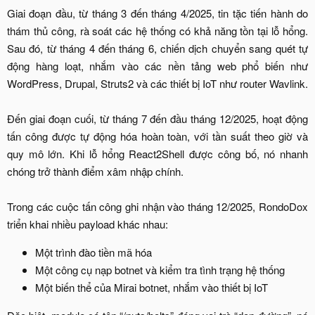
Giai đoạn đầu, từ tháng 3 đến tháng 4/2025, tin tặc tiến hành do
thám thủ công, rà soát các hệ thống có khả năng tồn tại lỗ hổng.
Sau đó, từ tháng 4 đến tháng 6, chiến dịch chuyển sang quét tự
động hàng loạt, nhắm vào các nền tảng web phổ biến như
WordPress, Drupal, Struts2 và các thiết bị IoT như router Wavlink.
Đến giai đoạn cuối, từ tháng 7 đến đầu tháng 12/2025, hoạt động
tấn công được tự động hóa hoàn toàn, với tần suất theo giờ và
quy mô lớn. Khi lỗ hổng React2Shell được công bố, nó nhanh
chóng trở thành điểm xâm nhập chính.
Trong các cuộc tấn công ghi nhận vào tháng 12/2025, RondoDox
triển khai nhiều payload khác nhau:​
Một trình đào tiền mã hóa​
Một công cụ nạp botnet và kiểm tra tình trạng hệ thống​
Một biến thể của Mirai botnet, nhắm vào thiết bị IoT​