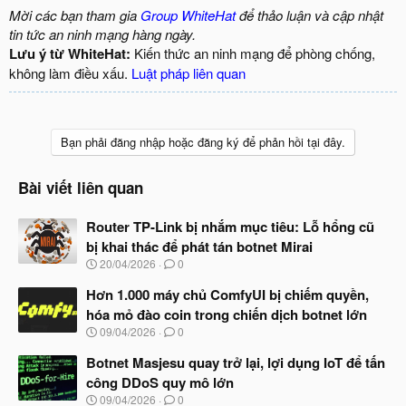
Mời các bạn tham gia
Group WhiteHat
để thảo luận và cập nhật
tin tức an ninh mạng hàng ngày.
Lưu ý từ WhiteHat:
Kiến thức an ninh mạng để phòng chống,
không làm điều xấu.
Luật pháp liên quan
Bạn phải đăng nhập hoặc đăng ký để phản hồi tại đây.
Bài viết liên quan
Router TP-Link bị nhắm mục tiêu: Lỗ hổng cũ
bị khai thác để phát tán botnet Mirai
N
20/04/2026
0
g
à
Hơn 1.000 máy chủ ComfyUI bị chiếm quyền,
y
hóa mỏ đào coin trong chiến dịch botnet lớn
b
N
09/04/2026
0
ắ
g
t
à
Botnet Masjesu quay trở lại, lợi dụng IoT để tấn
đ
y
ầ
công DDoS quy mô lớn
b
u
N
09/04/2026
0
ắ