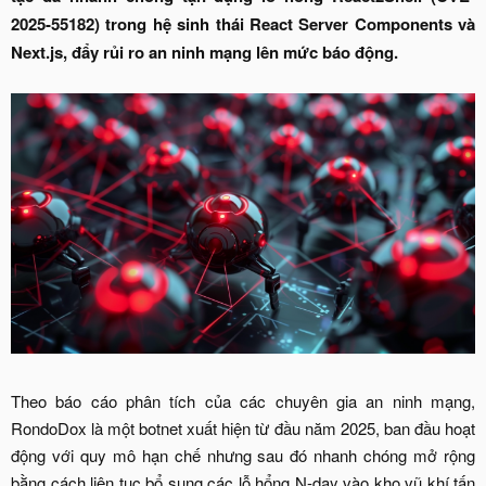
2025-55182) trong hệ sinh thái React Server Components và
Next.js, đẩy rủi ro an ninh mạng lên mức báo động.
Theo báo cáo phân tích của các chuyên gia an ninh mạng,
RondoDox là một botnet xuất hiện từ đầu năm 2025, ban đầu hoạt
động với quy mô hạn chế nhưng sau đó nhanh chóng mở rộng
bằng cách liên tục bổ sung các lỗ hổng N-day vào kho vũ khí tấn