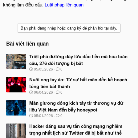
không làm điều xấu.
Luật pháp liên quan
Bạn phải đăng nhập hoặc đăng ký để phản hồi tại đây.
Bài viết liên quan
Triệt phá đường dây lừa đảo tiền mã hóa toàn
cầu, 276 đối tượng bị bắt
N
05/05/2026
0
g
à
Nuôi ong tay áo: Từ sự bất mãn đến kế hoạch
y
tống tiền bất thành
b
N
06/04/2026
0
ắ
g
t
à
Màn giương đông kích tây từ thương vụ dữ
đ
y
ầ
liệu Việt Nam đến bẫy honeypot
b
u
N
05/01/2026
0
ắ
g
t
à
Hacker đằng sau vụ tấn công mạng nghiêm
đ
y
ầ
trọng nhất lịch sử Twitter đã bị bắt như thế
b
u