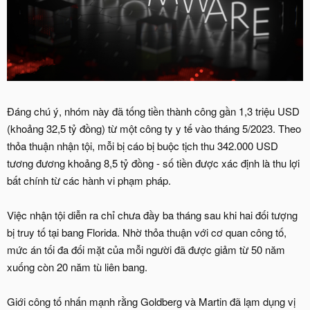
Đáng chú ý, nhóm này đã tống tiền thành công gần 1,3 triệu USD
(khoảng 32,5 tỷ đồng) từ một công ty y tế vào tháng 5/2023. Theo
thỏa thuận nhận tội, mỗi bị cáo bị buộc tịch thu 342.000 USD
tương đương khoảng 8,5 tỷ đồng - số tiền được xác định là thu lợi
bất chính từ các hành vi phạm pháp.
Việc nhận tội diễn ra chỉ chưa đầy ba tháng sau khi hai đối tượng
bị truy tố tại bang Florida. Nhờ thỏa thuận với cơ quan công tố,
mức án tối đa đối mặt của mỗi người đã được giảm từ 50 năm
xuống còn 20 năm tù liên bang.
Giới công tố nhấn mạnh rằng Goldberg và Martin đã lạm dụng vị