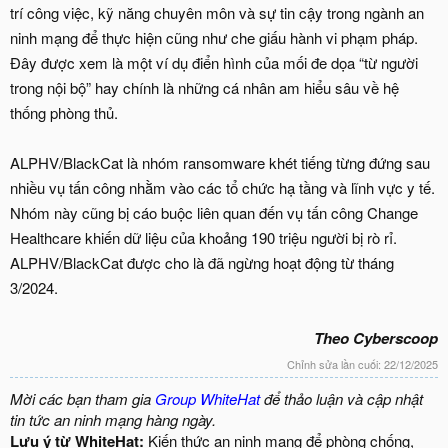
trí công việc, kỹ năng chuyên môn và sự tin cậy trong ngành an
ninh mạng để thực hiện cũng như che giấu hành vi phạm pháp.
Đây được xem là một ví dụ điển hình của mối đe dọa “từ người
trong nội bộ” hay chính là những cá nhân am hiểu sâu về hệ
thống phòng thủ.
ALPHV/BlackCat là nhóm ransomware khét tiếng từng đứng sau
nhiều vụ tấn công nhằm vào các tổ chức hạ tầng và lĩnh vực y tế.
Nhóm này cũng bị cáo buộc liên quan đến vụ tấn công Change
Healthcare khiến dữ liệu của khoảng 190 triệu người bị rò rỉ.
ALPHV/BlackCat được cho là đã ngừng hoạt động từ tháng
3/2024.
Theo Cyberscoop
Chỉnh sửa lần cuối:
22/12/2025
Mời các bạn tham gia
Group WhiteHat
để thảo luận và cập nhật
tin tức an ninh mạng hàng ngày.
Lưu ý từ WhiteHat:
Kiến thức an ninh mạng để phòng chống,