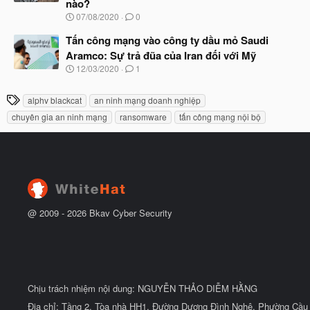
nào?
ắ
t
N
07/08/2020
0
đ
g
ầ
à
Tấn công mạng vào công ty dầu mỏ Saudi
u
y
Aramco: Sự trả đũa của Iran đối với Mỹ
b
N
12/03/2020
1
ắ
g
t
à
đ
T
alphv blackcat
an ninh mạng doanh nghiệp
y
ầ
h
b
u
chuyên gia an ninh mạng
ransomware
tấn công mạng nội bộ
ắ
ẻ
t
đ
ầ
u
@ 2009 -
2026
Bkav Cyber Security
Chịu trách nhiệm nội dung: NGUYỄN THẢO DIỄM HẰNG
Địa chỉ: Tầng 2, Tòa nhà HH1, Đường Dương Đình Nghệ, Phường Cầu 