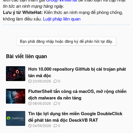
tin tức an ninh mạng hàng ngày.
Lưu ý từ WhiteHat:
Kiến thức an ninh mạng để phòng chống,
không làm điều xấu.
Luật pháp liên quan
Bạn phải đăng nhập hoặc đăng ký để phản hồi tại đây.
Bài viết liên quan
Hơn 10.000 repository GitHub bị cài trojan phát
tán mã độc
N
23/06/2026
0
g
à
FlutterShell tấn công cả macOS, mở rộng chiến
y
dịch malware đa nền tảng
b
N
08/06/2026
0
ắ
g
t
à
Tin tặc lợi dụng tên miền Google DoubleClick
đ
y
ầ
để phát tán mã độc DesckVB RAT
b
u
N
04/06/2026
0
ắ
g
t