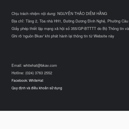
Chịu trách nhiệm nội dung: NGUYỄN THẢO DIỄM HẰNG
Địa chỉ: Tầng 2, Tòa nhà HH1, Đường Dương Đình Nghệ, Phường Cầu 
Giấy phép thiết lập mạng xã hội số 355/GP-BTTTT do Bộ Thông tin và
Ghi rõ 'nguồn Bkav' khi phát hành lại thông tin từ Website này
Email:
whitehat@bkav.com
Hotline: (024) 3763 2552
Facebook: WhiteHat
Quy định và điều khoản sử dụng