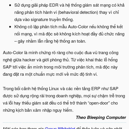
Sử dụng giải pháp EDR và hệ thống giám sát mạng có khả
năng phân tích hành vi (behavioral detection) thay vì chỉ
dựa vào signature truyền thống.
Không cô lập phân tích mẫu Auto-Color nếu không thể kết
nối mạng, vì mã độc sẽ không kích hoạt đầy đủ chức năng
– gây nhầm lẫn rằng hệ thống an toàn.
Auto-Color là minh chứng rõ ràng cho cuộc đua vũ trang công
nghệ giữa hacker và giới phòng thủ. Từ việc khai thác lỗ hổng
SAP tới việc ẩn mình trong môi trường phân tích, mã độc này
đang đặt ra một chuẩn mực mới về mức độ tinh vi.
Trong bối cảnh hệ thống Linux và các nền tảng ERP như SAP
được sử dụng rộng rãi trong doanh nghiệp, mọi sự chậm trễ trong
vá lỗi hay thiếu giám sát đều có thể trở thành “open-door” cho
những kịch bản xâm nhập nguy hiểm.
Theo Bleeping Computer
Mời các bạn tham gia
Group WhiteHat
để thảo luận và cập nhật