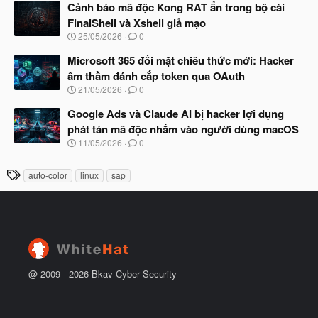
à
Cảnh báo mã độc Kong RAT ẩn trong bộ cài
đ
y
ầ
FinalShell và Xshell giả mạo
b
u
N
25/05/2026
0
ắ
g
t
à
Microsoft 365 đối mặt chiêu thức mới: Hacker
đ
y
ầ
âm thầm đánh cắp token qua OAuth
b
u
N
21/05/2026
0
ắ
g
t
à
Google Ads và Claude AI bị hacker lợi dụng
đ
y
ầ
phát tán mã độc nhắm vào người dùng macOS
b
u
N
11/05/2026
0
ắ
g
t
à
đ
T
auto-color
linux
sap
y
ầ
h
b
u
ắ
ẻ
t
đ
ầ
u
@ 2009 -
2026
Bkav Cyber Security