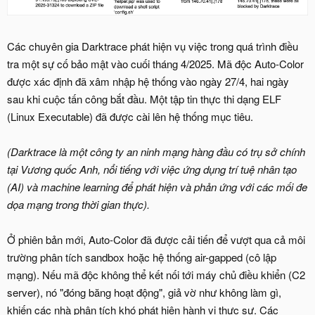
Các chuyên gia Darktrace phát hiện vụ việc trong quá trình điều
tra một sự cố bảo mật vào cuối tháng 4/2025. Mã độc Auto-Color
được xác định đã xâm nhập hệ thống vào ngày 27/4, hai ngày
sau khi cuộc tấn công bắt đầu. Một tập tin thực thi dạng ELF
(Linux Executable) đã được cài lên hệ thống mục tiêu.
(Darktrace là một công ty an ninh mạng hàng đầu có trụ sở chính
tại Vương quốc Anh, nổi tiếng với việc ứng dụng trí tuệ nhân tạo
(AI) và machine learning để phát hiện và phản ứng với các mối đe
dọa mạng trong thời gian thực).
Ở phiên bản mới, Auto-Color đã được cải tiến để vượt qua cả môi
trường phân tích sandbox hoặc hệ thống air-gapped (cô lập
mạng). Nếu mã độc không thể kết nối tới máy chủ điều khiển (C2
server), nó "đóng băng hoạt động", giả vờ như không làm gì,
khiến các nhà phân tích khó phát hiện hành vi thực sự. Các