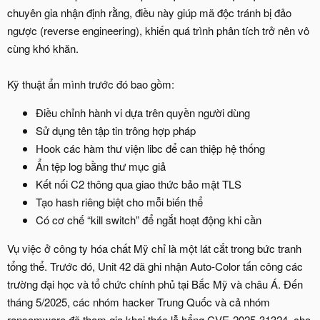
chuyên gia nhận định rằng, điều này giúp mã độc tránh bị đảo
ngược (reverse engineering), khiến quá trình phân tích trở nên vô
cùng khó khăn.
Kỹ thuật ẩn mình trước đó bao gồm:
Điều chỉnh hành vi dựa trên quyền người dùng
Sử dụng tên tập tin trông hợp pháp
Hook các hàm thư viện libc để can thiệp hệ thống
Ẩn tệp log bằng thư mục giả
Kết nối C2 thông qua giao thức bảo mật TLS
Tạo hash riêng biệt cho mỗi biến thể
Có cơ chế “kill switch” để ngắt hoạt động khi cần
Vụ việc ở công ty hóa chất Mỹ chỉ là một lát cắt trong bức tranh
tổng thể. Trước đó, Unit 42 đã ghi nhận Auto-Color tấn công các
trường đại học và tổ chức chính phủ tại Bắc Mỹ và châu Á. Đến
tháng 5/2025, các nhóm hacker Trung Quốc và cả nhóm
ransomware đã tham gia khai thác lỗ hổng CVE-2025-31324, cho