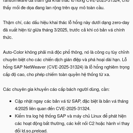
thấy mối đe dọa đang lan rộng trên quy mô toàn cầu.
Thậm chí, các dấu hiệu khai thác lỗ hổng này dưới dạng zero-day
đã xuất hiện từ giữa tháng 3/2025, trước cả khi có bản vá chính
thức.
Auto-Color không phải mã độc phổ thông, nó là công cụ tùy chỉnh
chuyên biệt cho các chiến dịch gián điệp và phá hoại dài hạn. Lỗ
hổng SAP NetWeaver (CVE-2025-31324) là lỗ hổng nghiêm trọng
cấp độ cao, cho phép chiếm toàn quyền hệ thống từ xa.
Các chuyên gia khuyến cáo cấp bách người dùng, cần:
Cập nhật ngay các bản vá từ SAP, đặc biệt là bản vá tháng
4/2025 liên quan đến CVE-2025-31324.
Kiểm tra log hệ thống SAP và máy chủ Linux để phát hiện
các hoạt động bất thường, các kết nối C2 hoặc hành vi thay
đổi ld.so.preload.