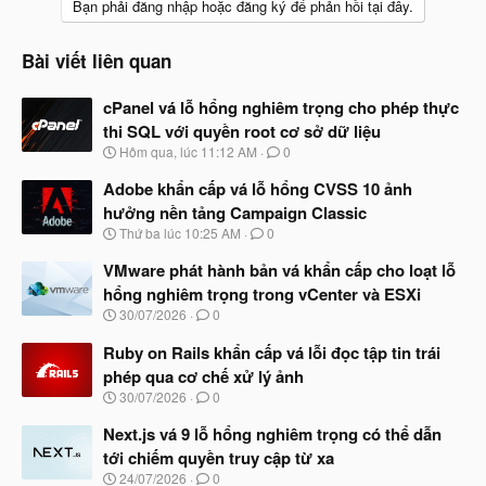
Bạn phải đăng nhập hoặc đăng ký để phản hồi tại đây.
Bài viết liên quan
cPanel vá lỗ hổng nghiêm trọng cho phép thực
thi SQL với quyền root cơ sở dữ liệu
N
Hôm qua, lúc 11:12 AM
0
g
à
Adobe khẩn cấp vá lỗ hổng CVSS 10 ảnh
y
hưởng nền tảng Campaign Classic
b
N
Thứ ba lúc 10:25 AM
0
ắ
g
t
à
VMware phát hành bản vá khẩn cấp cho loạt lỗ
đ
y
ầ
hổng nghiêm trọng trong vCenter và ESXi
b
u
N
30/07/2026
0
ắ
g
t
à
Ruby on Rails khẩn cấp vá lỗi đọc tập tin trái
đ
y
ầ
phép qua cơ chế xử lý ảnh
b
u
N
30/07/2026
0
ắ
g
t
à
Next.js vá 9 lỗ hổng nghiêm trọng có thể dẫn
đ
y
ầ
tới chiếm quyền truy cập từ xa
b
u
N
24/07/2026
0
ắ