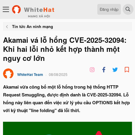
Đăng nhập
Tin tức An ninh mạng
Akamai vá lỗ hổng CVE-2025-32094:
Khi hai lỗi nhỏ kết hợp thành một
nguy cơ lớn
WhiteHat Team
08/08/2025
Akamai vừa công bố một lỗ hổng trong hệ thống HTTP
Request Smuggling, được định danh là CVE-2025-32094.
Lỗ
hổng này liên quan đến việc xử lý yêu cầu OPTIONS kết hợp
với kỹ thuật "line folding" đã lỗi thời.