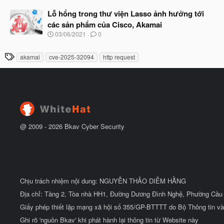
g
t
à
Lỗ hổng trong thư viện Lasso ảnh hưởng tới
đ
y
ầ
các sản phẩm của Cisco, Akamai
b
u
N
03/06/2021
0
ắ
g
t
à
đ
T
akamai
cve-2025-32094
http request
y
ầ
h
b
u
ắ
ẻ
t
đ
ầ
u
@ 2009 -
2026
Bkav Cyber Security
Chịu trách nhiệm nội dung: NGUYỄN THẢO DIỄM HẰNG
Địa chỉ: Tầng 2, Tòa nhà HH1, Đường Dương Đình Nghệ, Phường Cầu 
Giấy phép thiết lập mạng xã hội số 355/GP-BTTTT do Bộ Thông tin và
Ghi rõ 'nguồn Bkav' khi phát hành lại thông tin từ Website này