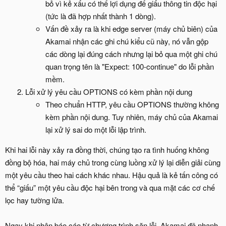
bỏ vì kẻ xấu có thể lợi dụng để giấu thông tin độc hại
(tức là đã hợp nhất thành 1 dòng).
Vấn đề xảy ra là khi edge server (máy chủ biên) của
Akamai nhận các ghi chú kiểu cũ này, nó vẫn gộp
các dòng lại đúng cách nhưng lại bỏ qua một ghi chú
quan trọng tên là "Expect: 100-continue" do lỗi phần
mềm.
Lỗi xử lý yêu cầu OPTIONS có kèm phần nội dung
Theo chuẩn HTTP, yêu cầu OPTIONS thường không
kèm phần nội dung. Tuy nhiên, máy chủ của Akamai
lại xử lý sai do một lỗi lập trình.
Khi hai lỗi này xảy ra đồng thời, chúng tạo ra tình huống không
đồng bộ hóa, hai máy chủ trong cùng luồng xử lý lại diễn giải cùng
một yêu cầu theo hai cách khác nhau. Hậu quả là kẻ tấn công có
thể “giấu” một yêu cầu độc hại bên trong và qua mặt các cơ chế
lọc hay tường lửa.
Ngay khi nhận báo cáo từ chương trình săn lỗi, Akamai đã nhanh