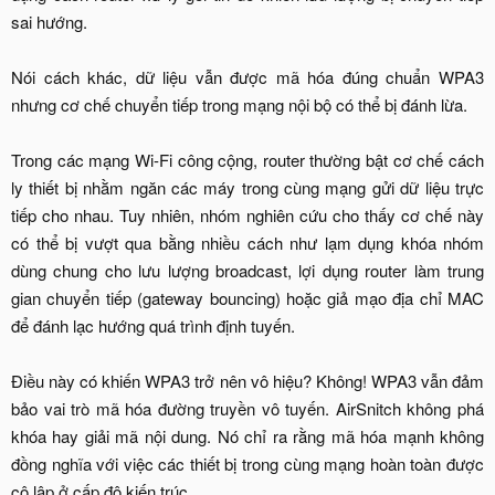
sai hướng.
Nói cách khác, dữ liệu vẫn được mã hóa đúng chuẩn WPA3
nhưng cơ chế chuyển tiếp trong mạng nội bộ có thể bị đánh lừa.
Trong các mạng Wi-Fi công cộng, router thường bật cơ chế cách
ly thiết bị nhằm ngăn các máy trong cùng mạng gửi dữ liệu trực
tiếp cho nhau. Tuy nhiên, nhóm nghiên cứu cho thấy cơ chế này
có thể bị vượt qua bằng nhiều cách như lạm dụng khóa nhóm
dùng chung cho lưu lượng broadcast, lợi dụng router làm trung
gian chuyển tiếp (gateway bouncing) hoặc giả mạo địa chỉ MAC
để đánh lạc hướng quá trình định tuyến.
Điều này có khiến WPA3 trở nên vô hiệu? Không! WPA3 vẫn đảm
bảo vai trò mã hóa đường truyền vô tuyến. AirSnitch không phá
khóa hay giải mã nội dung. Nó chỉ ra rằng mã hóa mạnh không
đồng nghĩa với việc các thiết bị trong cùng mạng hoàn toàn được
cô lập ở cấp độ kiến trúc.