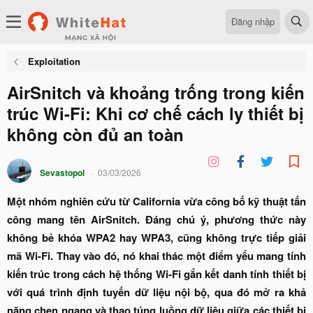
Đăng nhập
Exploitation
AirSnitch và khoảng trống trong kiến
trúc Wi-Fi: Khi cơ chế cách ly thiết bị
không còn đủ an toàn
Sevastopol
03/03/2026
Một nhóm nghiên cứu từ California vừa công bố kỹ thuật tấn
công mang tên AirSnitch. Đáng chú ý, phương thức này
không bẻ khóa WPA2 hay WPA3, cũng không trực tiếp giải
mã Wi-Fi. Thay vào đó, nó khai thác một điểm yếu mang tính
kiến trúc trong cách hệ thống Wi-Fi gắn kết danh tính thiết bị
với quá trình định tuyến dữ liệu nội bộ, qua đó mở ra khả
năng chen ngang và thao túng luồng dữ liệu giữa các thiết bị