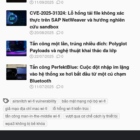
N
11/09/2025
0
ắ
g
t
à
CVE-2025-31324: Lỗ hổng tải file không xác
đ
y
ầ
thực trên SAP NetWeaver và hướng nghiên
b
u
cứu sandbox
ắ
t
N
20/08/2025
0
đ
g
ầ
à
Tấn công một lần, trúng nhiều đích: Polyglot
u
y
Payloads và nghệ thuật khai thác đa lớp
b
N
22/07/2025
0
ắ
g
t
à
Tấn công PerfektBlue: Cuộc đột nhập im lặng
đ
y
ầ
vào hệ thống xe hơi bắt đầu từ một cú chạm
b
u
Bluetooth
ắ
t
N
11/07/2025
0
đ
g
ầ
à
T
u
airsnitch wi-fi vulnerability
bảo mật mạng nội bộ wi-fi
y
h
b
giả mạo địa chỉ mac wi-fi
lỗ hổng wi-fi kiến trúc
ắ
ẻ
tấn công man-in-the-middle wi-fi
vượt qua cơ chế cách ly thiết bị
t
đ
wpa3 không bị bẻ khóa
ầ
u