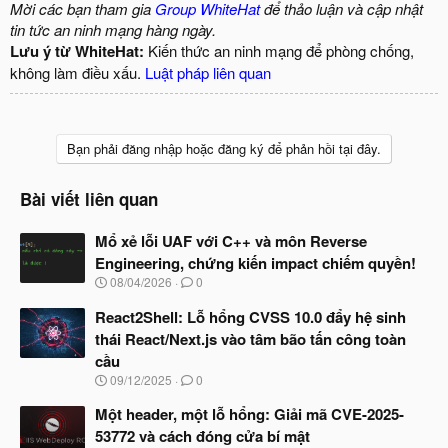
Mời các bạn tham gia
Group WhiteHat
để thảo luận và cập nhật
tin tức an ninh mạng hàng ngày.
Lưu ý từ WhiteHat:
Kiến thức an ninh mạng để phòng chống,
không làm điều xấu.
Luật pháp liên quan
Bạn phải đăng nhập hoặc đăng ký để phản hồi tại đây.
Bài viết liên quan
Mổ xẻ lỗi UAF với C++ và môn Reverse
Engineering, chứng kiến impact chiếm quyền!
N
08/04/2026
0
g
à
React2Shell: Lỗ hổng CVSS 10.0 đẩy hệ sinh
y
thái React/Next.js vào tâm bão tấn công toàn
b
cầu
ắ
t
N
09/12/2025
0
đ
g
ầ
à
Một header, một lỗ hổng: Giải mã CVE-2025-
u
y
53772 và cách đóng cửa bí mật
b