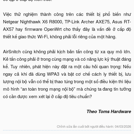
Việc thử nghiệm thành công trên các thiết bị phổ biến như
Netgear Nighthawk X6 R8000, TP-Link Archer AXE75, Asus RT-
AX57 hay firmware OpenWrt cho thấy đây là vấn đề ở cấp độ
thiết kế giao thức Wi-Fi, không phải lỗi riêng của một hãng.
AirSnitch cũng không phải kịch bản tấn công từ xa quy mô lớn.
Kẻ tấn công phải ở trong cùng mạng và có năng lực kỹ thuật đáng
kể. Tuy nhiên, phát hiện này đặt ra một câu hỏi quan trọng: Nếu
ngay cả khi đã dùng WPA3 và bật cơ chế cách ly thiết bị, lưu
lượng nội bộ vẫn có thể bị thao túng trong một số điều kiện thì liệu
mô hình “an toàn trong mạng nội bộ” mà chúng ta đang tin tưởng
có cần được xem xét lại ở cấp độ tiêu chuẩn?
Theo Toms Hardware
Chỉnh sửa lần cuối bởi người điều hành:
04/03/2026