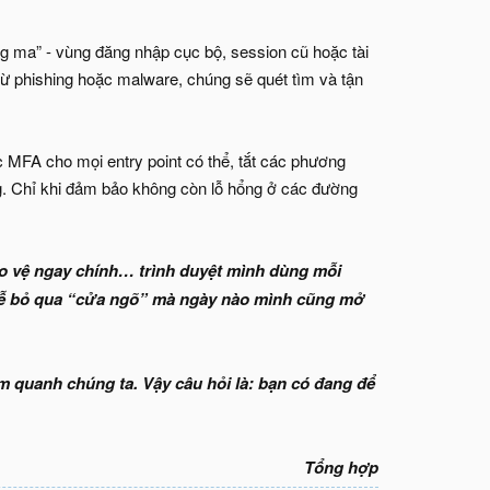
óng ma” - vùng đăng nhập cục bộ, session cũ hoặc tài
ừ phishing hoặc malware, chúng sẽ quét tìm và tận
ộc MFA cho mọi entry point có thể, tắt các phương
ng. Chỉ khi đảm bảo không còn lỗ hổng ở các đường
bảo vệ ngay chính… trình duyệt mình dùng mỗi
 dễ bỏ qua “cửa ngõ” mà ngày nào mình cũng mở
ầm quanh chúng ta. Vậy câu hỏi là: bạn có đang để
Tổng hợp