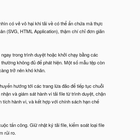
 nhìn có vẻ vô hại khi tải về có thể ẩn chứa mã thực
nhân (SVG, HTML Application), thậm chí chỉ đơn giản
r ngay trong trình duyệt hoặc khởi chạy bằng các
g) thường không đủ để phát hiện. Một số mẫu tệp còn
càng trở nên khó khăn.
huyển hướng tới các trang lừa đảo để tiếp tục chuỗi
ận và giám sát hành vi tải file từ trình duyệt, chặn
 tích hành vi, và kết hợp với chính sách hạn chế
ộc tấn công. Giữ nhật ký tải file, kiểm soát loại file
 rủi ro.