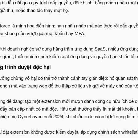
 bị dẫn dắt qua quy trình cấp quyền, đôi khi chỉ bằng cách nhập một
 gửi thư, hoặc thao tác thay mặt họ.
force là minh họa điển hình: nạn nhân nhập mã xác thực rồi cấp quy
 mà không cần vượt qua mật khẩu hay MFA.
khi doanh nghiệp sử dụng hàng trăm ứng dụng SaaS, nhiều ứng dụng
 grant, thiếu chính sách kiểm soát ứng dụng và quyền hạn khiến tổ c
g trình duyệt độc hại​
ưởng chừng vô hại có thể trở thành cánh tay gián điệp: nó quan sát th
c chèn mã vào trang web để thu thập dữ liệu và gửi về máy chủ của kẻ
ờng dễ dàng: tạo một extension mới mượn danh công cụ hữu ích để d
 đẩy bản cập nhật có mã độc. Hậu quả thường thấy là mất tài khoản, l
iệp. Vụ Cyberhaven cuối 2024, khi nhiều extension bị lợi dụng là min
ài đặt extension không được kiểm duyệt, áp dụng chính sách whitelisti