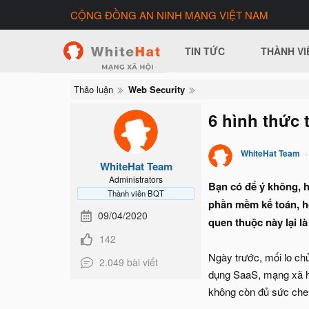
CỘNG ĐỒNG AN NINH MẠNG VIỆT NAM
TIN TỨC
THÀNH VI
Thảo luận
Web Security
6 hình thức 
WhiteHat Team
WhiteHat Team
Administrators
Bạn có để ý không, h
Thành viên BQT
phần mềm kế toán, họ
09/04/2020
quen thuộc này lại l
142
Ngày trước, mối lo ch
2.049 bài viết
dụng SaaS, mạng xã hộ
không còn đủ sức che