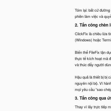
Tóm lại: bất cứ đường
phiên làm việc và quy
2. Tấn công chèn lệ
ClickFix là chiêu lừa
(Windows) hoặc Termin
Biến thể FileFix tận d
thực tế kích hoạt mã 
và thúc đẩy người dùn
Hậu quả là thiết bị bị
nguyên nội bộ. Vì hành
mọi yêu cầu “sao chép 
3. Tấn công qua ứ
Thay vì lấy trực tiếp