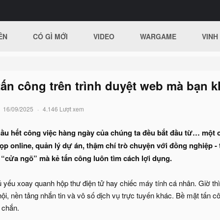
ÊN
CÓ GÌ MỚI
VIDEO
WARGAME
VINH
tấn công trên trình duyệt web mà bạn 
16/09/2025
4.146 Lượt xem
ầu hết công việc hàng ngày của chúng ta đều bắt đầu từ… một c
p online, quản lý dự án, thậm chí trò chuyện với đồng nghiệp - 
à “cửa ngõ” mà kẻ tấn công luôn tìm cách lợi dụng.
ủ yếu xoay quanh hộp thư điện tử hay chiếc máy tính cá nhân. Giờ th
i, nền tảng nhắn tin và vô số dịch vụ trực tuyến khác. Bề mặt tấn c
 chắn.