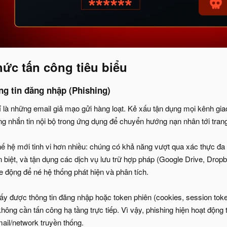
hức tấn công tiêu biểu​
ng tin đăng nhập (Phishing)​
 là những email giả mạo gửi hàng loạt. Kẻ xấu tận dụng mọi kênh giao
g nhắn tin nội bộ trong ứng dụng để chuyển hướng nạn nhân tới trang
hế hệ mới tinh vi hơn nhiều: chúng có khả năng vượt qua xác thực 
biệt, và tận dụng các dịch vụ lưu trữ hợp pháp (Google Drive, Dropbo
 động để né hệ thống phát hiện và phân tích.
lấy được thông tin đăng nhập hoặc token phiên (cookies, session toke
hông cần tấn công hạ tầng trực tiếp. Vì vậy, phishing hiện hoạt độn
ail/network truyền thống.