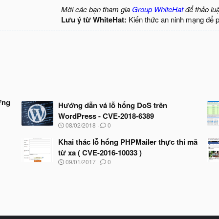
Mời các bạn tham gia
Group WhiteHat
để thảo lu
Lưu ý từ WhiteHat:
Kiến thức an ninh mạng để 
ựng
Hướng dẫn vá lỗ hổng DoS trên
WordPress - CVE-2018-6389
N
08/02/2018
0
g
à
Khai thác lỗ hổng PHPMailer thực thi mã
y
từ xa ( CVE-2016-10033 )
b
N
09/01/2017
0
ắ
g
t
à
đ
y
ầ
b
u
ắ
t
đ