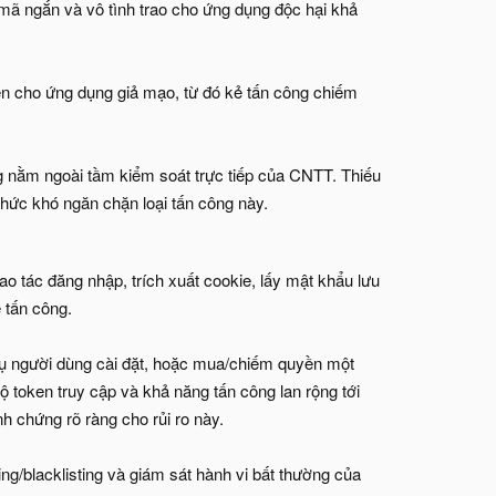
 mã ngắn và vô tình trao cho ứng dụng độc hại khả
ền cho ứng dụng giả mạo, từ đó kẻ tấn công chiếm
 nằm ngoài tầm kiểm soát trực tiếp của CNTT. Thiếu
hức khó ngăn chặn loại tấn công này.
ao tác đăng nhập, trích xuất cookie, lấy mật khẩu lưu
 tấn công.
ụ người dùng cài đặt, hoặc mua/chiếm quyền một
ộ token truy cập và khả năng tấn công lan rộng tới
h chứng rõ ràng cho rủi ro này.
ng/blacklisting và giám sát hành vi bất thường của