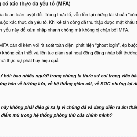
 có xác thực đa yếu tố (MFA)​
là an toàn tuyệt đối. Trong thực tế, vẫn tồn tại những tài khoản “b
ộc xác thực đa yếu tố. Khi kẻ tấn công đã thu thập được mật khẩu t
m yếu này để xâm nhập nhanh chóng mà không bị chặn bởi MFA.
i MFA cần đi kèm với rà soát toàn diện: phát hiện “ghost login”, ép bu
 không cần thiết và liên tục giám sát hoạt động đăng nhập bất thườ
ới thực sự phát huy hiệu quả.
 tự hỏi: bao nhiêu người trong chúng ta thực sự coi trọng việc 
ng bàn về tường lửa, về hệ thống giám sát, về SOC nhưng lại
 này không phải điều gì xa lạ vì chúng đã và đang diễn ra âm th
nh điểm mù trong hệ thống phòng thủ của chính mình?