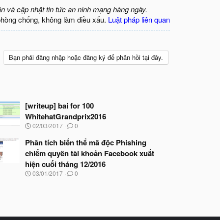
ận và cập nhật tin tức an ninh mạng hàng ngày.
phòng chống, không làm điều xấu.
Luật pháp liên quan
Bạn phải đăng nhập hoặc đăng ký để phản hồi tại đây.
[writeup] bai for 100
WhitehatGrandprix2016
N
02/03/2017
0
g
à
Phân tích biến thể mã độc Phishing
y
chiếm quyền tài khoản Facebook xuất
b
hiện cuối tháng 12/2016
ắ
t
N
03/01/2017
0
đ
g
ầ
à
u
y
b
ắ
t