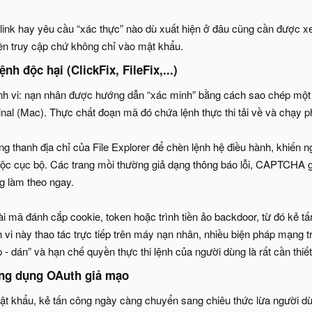
 link hay yêu cầu “xác thực” nào dù xuất hiện ở đâu cũng cần được 
ền truy cập chứ không chỉ vào mật khẩu.
nh độc hại (ClickFix, FileFix,...)​
 tinh vi: nạn nhân được hướng dẫn “xác minh” bằng cách sao chép mộ
al (Mac). Thực chất đoạn mã đó chứa lệnh thực thi tải về và chạy p
ụng thanh địa chỉ của File Explorer để chèn lệnh hệ điều hành, khiến
độc cục bộ. Các trang mồi thường giả dạng thông báo lỗi, CAPTCHA 
g làm theo ngay.
 cài mã đánh cắp cookie, token hoặc trình tiền ảo backdoor, từ đó kẻ 
 vi này thao tác trực tiếp trên máy nạn nhân, nhiều biện pháp mạng t
- dán” và hạn chế quyền thực thi lệnh của người dùng là rất cần thiết
ng dụng OAuth giả mạo​
 mật khẩu, kẻ tấn công ngày càng chuyển sang chiêu thức lừa người