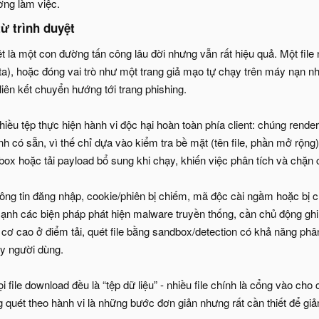
ờng làm việc.
từ trình duyệt​
yệt là một con đường tấn công lâu đời nhưng vẫn rất hiệu quả. Một file
hta), hoặc đóng vai trò như một trang giả mạo tự chạy trên máy nạn 
liên kết chuyển hướng tới trang phishing.
iều tệp thực hiện hành vi độc hại hoàn toàn phía client: chúng rende
h có sẵn, vì thế chỉ dựa vào kiểm tra bề mặt (tên file, phần mở rộn
box hoặc tải payload bổ sung khi chạy, khiến việc phân tích và chặn 
hông tin đăng nhập, cookie/phiên bị chiếm, mã độc cài ngầm hoặc bị c
ạnh các biện pháp phát hiện malware truyền thống, cần chủ động ghi nh
cơ cao ở điểm tải, quét file bằng sandbox/detection có khả năng phân
áy người dùng.
 file download đều là “tệp dữ liệu” - nhiều file chính là cổng vào cho cu
quét theo hành vi là những bước đơn giản nhưng rất cần thiết để giảm