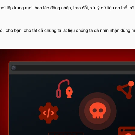
nơi tập trung mọi thao tác đăng nhập, trao đổi, xử lý dữ liệu có thể tr
tôi, cho bạn, cho tất cả chúng ta là: liệu chúng ta đã nhìn nhận đúng 