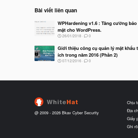
Bài viết liên quan
WPHardening v1.6 : Tăng cường bảo
mật cho WordPress.
N
26/01/2018
0
g
à
Giới thiệu công cụ quản lý mật khẩu t
y
ích trong năm 2016 (Phần 2)
b
ắ
N
07/12/2016
0
t
g
đ
à
ầ
y
u
b
ắ
t
đ
ầ
Chịu 
u
Địa c
@ 2009 -
2026
Bkav Cyber Security
Giấy 
Ghi rõ