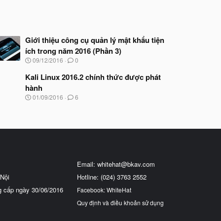
Giới thiệu công cụ quản lý mật khẩu tiện
ích trong năm 2016 (Phần 3)
N
09/12/2016
0
g
à
Kali Linux 2016.2 chính thức được phát
y
hành
b
N
01/09/2016
6
ắ
g
t
à
đ
y
ầ
b
u
ắ
t
đ
ầ
Email:
whitehat@bkav.com
u
Nội
Hotline: (024) 3763 2552
g cấp ngày 30/06/2016
Facebook: WhiteHat
Quy định và điều khoản sử dụng