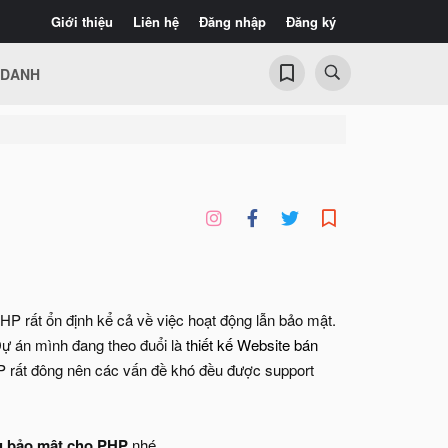
Giới thiệu
Liên hệ
Đăng nhập
Đăng ký
 DANH
P rất ổn định kể cả về việc hoạt động lẫn bảo mật.
ự án mình đang theo đuổi là
thiết kế Website bán
HP rất đông nên các vấn đề khó đều được support
 bảo mật cho PHP
nhé.