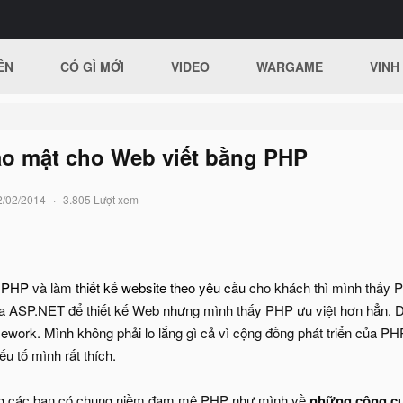
ÊN
CÓ GÌ MỚI
VIDEO
WARGAME
VINH
ảo mật cho Web viết bằng PHP
2/02/2014
3.805 Lượt xem
 PHP
và làm
thiết kế website theo yêu cầu
cho khách thì mình thấy PH
a ASP.NET để thiết kế Web nhưng mình thấy PHP ưu việt hơn hẳn. D
ework. Mình không phải lo lắng gì cả vì cộng đồng phát triển của P
ếu tố mình rất thích.
ng các bạn có chung niềm đam mê PHP như mình về
những công cụ