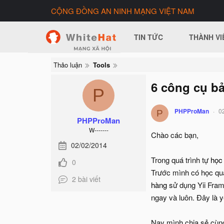
CỘNG ĐỒNG AN NINH MẠNG VIỆT NAM
TIN TỨC
THÀNH VI
Thảo luận
Tools
6 công cụ b
P
PHPProMan
0
P
PHPProMan
W-------
Chào các bạn,
02/02/2014
Trong quá trình tự
học
0
Trước mình có học qu
2 bài viết
hàng
sử dụng Yii Fram
ngay và luôn. Đây là y
Nay mình chia sẻ cù