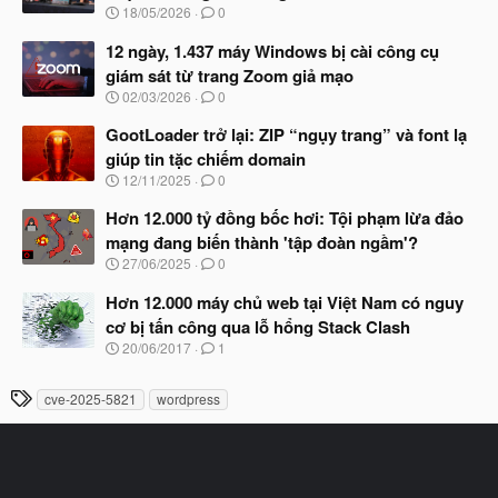
N
18/05/2026
0
ắ
g
t
à
12 ngày, 1.437 máy Windows bị cài công cụ
đ
y
ầ
giám sát từ trang Zoom giả mạo
b
u
N
02/03/2026
0
ắ
g
t
à
GootLoader trở lại: ZIP “ngụy trang” và font lạ
đ
y
ầ
giúp tin tặc chiếm domain
b
u
N
12/11/2025
0
ắ
g
t
à
Hơn 12.000 tỷ đồng bốc hơi: Tội phạm lừa đảo
đ
y
ầ
mạng đang biến thành 'tập đoàn ngầm'?
b
u
N
27/06/2025
0
ắ
g
t
à
Hơn 12.000 máy chủ web tại Việt Nam có nguy
đ
y
ầ
cơ bị tấn công qua lỗ hổng Stack Clash
b
u
N
20/06/2017
1
ắ
g
t
à
đ
T
cve-2025-5821
wordpress
y
ầ
h
b
u
ắ
ẻ
t
đ
ầ