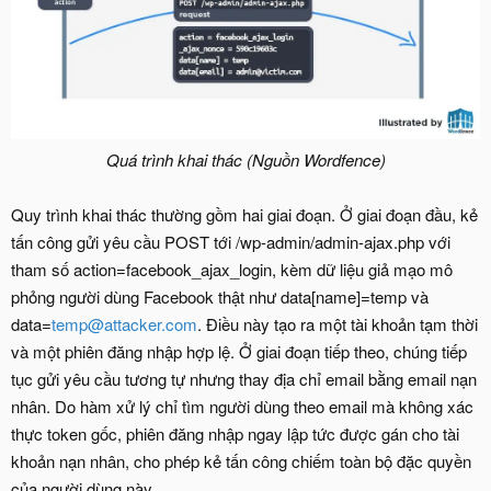
Quá trình khai thác (Nguồn Wordfence)
Quy trình khai thác thường gồm hai giai đoạn. Ở giai đoạn đầu, kẻ
tấn công gửi yêu cầu POST tới /wp-admin/admin-ajax.php với
tham số action=facebook_ajax_login, kèm dữ liệu giả mạo mô
phỏng người dùng Facebook thật như data[name]=temp và
data=
temp@attacker.com
. Điều này tạo ra một tài khoản tạm thời
và một phiên đăng nhập hợp lệ. Ở giai đoạn tiếp theo, chúng tiếp
tục gửi yêu cầu tương tự nhưng thay địa chỉ email bằng email nạn
nhân. Do hàm xử lý chỉ tìm người dùng theo email mà không xác
thực token gốc, phiên đăng nhập ngay lập tức được gán cho tài
khoản nạn nhân, cho phép kẻ tấn công chiếm toàn bộ đặc quyền
của người dùng này.