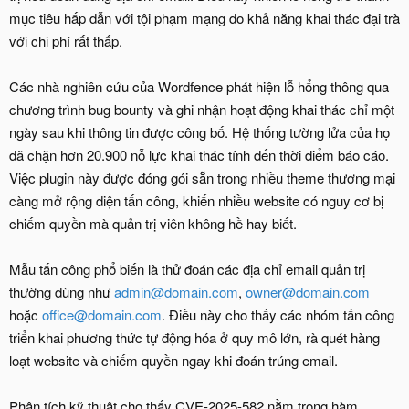
mục tiêu hấp dẫn với tội phạm mạng do khả năng khai thác đại trà
với chi phí rất thấp.
Các nhà nghiên cứu của Wordfence phát hiện lỗ hổng thông qua
chương trình bug bounty và ghi nhận hoạt động khai thác chỉ một
ngày sau khi thông tin được công bố. Hệ thống tường lửa của họ
đã chặn hơn 20.900 nỗ lực khai thác tính đến thời điểm báo cáo.
Việc plugin này được đóng gói sẵn trong nhiều theme thương mại
càng mở rộng diện tấn công, khiến nhiều website có nguy cơ bị
chiếm quyền mà quản trị viên không hề hay biết.
Mẫu tấn công phổ biến là thử đoán các địa chỉ email quản trị
thường dùng như
admin@domain.com
,
owner@domain.com
hoặc
office@domain.com
. Điều này cho thấy các nhóm tấn công
triển khai phương thức tự động hóa ở quy mô lớn, rà quét hàng
loạt website và chiếm quyền ngay khi đoán trúng email.
Phân tích kỹ thuật cho thấy CVE-2025-582 nằm trong hàm