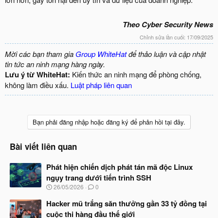
Theo Cyber Security News
Chỉnh sửa lần cuối:
17/09/2025
Mời các bạn tham gia
Group WhiteHat
để thảo luận và cập nhật
tin tức an ninh mạng hàng ngày.
Lưu ý từ WhiteHat:
Kiến thức an ninh mạng để phòng chống,
không làm điều xấu.
Luật pháp liên quan
Bạn phải đăng nhập hoặc đăng ký để phản hồi tại đây.
Bài viết liên quan
Phát hiện chiến dịch phát tán mã độc Linux
ngụy trang dưới tiến trình SSH
N
26/05/2026
0
g
à
Hacker mũ trắng săn thưởng gần 33 tỷ đồng tại
y
cuộc thi hàng đầu thế giới
b