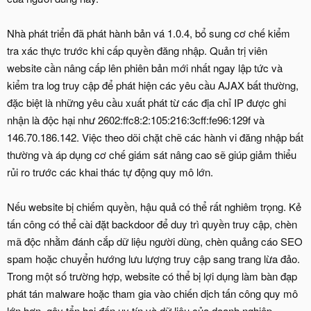
Nhà phát triển đã phát hành bản vá 1.0.4, bổ sung cơ chế kiểm
tra xác thực trước khi cấp quyền đăng nhập. Quản trị viên
website cần nâng cấp lên phiên bản mới nhất ngay lập tức và
kiểm tra log truy cập để phát hiện các yêu cầu AJAX bất thường,
đặc biệt là những yêu cầu xuất phát từ các địa chỉ IP được ghi
nhận là độc hại như 2602:ffc8:2:105:216:3cff:fe96:129f và
146.70.186.142. Việc theo dõi chặt chẽ các hành vi đăng nhập bất
thường và áp dụng cơ chế giám sát nâng cao sẽ giúp giảm thiểu
rủi ro trước các khai thác tự động quy mô lớn.
Nếu website bị chiếm quyền, hậu quả có thể rất nghiêm trọng. Kẻ
tấn công có thể cài đặt backdoor để duy trì quyền truy cập, chèn
mã độc nhằm đánh cắp dữ liệu người dùng, chèn quảng cáo SEO
spam hoặc chuyển hướng lưu lượng truy cập sang trang lừa đảo.
Trong một số trường hợp, website có thể bị lợi dụng làm bàn đạp
phát tán malware hoặc tham gia vào chiến dịch tấn công quy mô
lớn hơn, gây tổn hại đến uy tín và dữ liệu của doanh nghiệp.