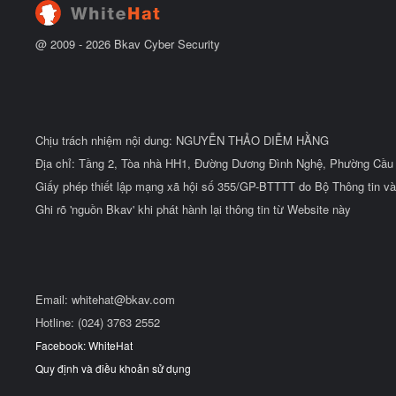
u
@ 2009 -
2026
Bkav Cyber Security
Chịu trách nhiệm nội dung: NGUYỄN THẢO DIỄM HẰNG
Địa chỉ: Tầng 2, Tòa nhà HH1, Đường Dương Đình Nghệ, Phường Cầu 
Giấy phép thiết lập mạng xã hội số 355/GP-BTTTT do Bộ Thông tin và
Ghi rõ 'nguồn Bkav' khi phát hành lại thông tin từ Website này
Email:
whitehat@bkav.com
Hotline: (024) 3763 2552
Facebook: WhiteHat
Quy định và điều khoản sử dụng