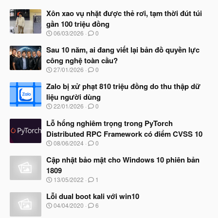
Xôn xao vụ nhặt được thẻ rơi, tạm thời đút túi
gần 100 triệu đồng
N
06/03/2026
0
g
à
Sau 10 năm, ai đang viết lại bản đồ quyền lực
y
công nghệ toàn cầu?
b
N
27/01/2026
0
ắ
g
t
à
Zalo bị xử phạt 810 triệu đồng do thu thập dữ
đ
y
ầ
liệu người dùng
b
u
N
22/01/2026
0
ắ
g
t
à
Lỗ hổng nghiêm trọng trong PyTorch
đ
y
ầ
Distributed RPC Framework có điểm CVSS 10
b
u
N
08/06/2024
0
ắ
g
t
à
Cập nhật bảo mật cho Windows 10 phiên bản
đ
y
ầ
1809
b
u
N
13/05/2022
1
ắ
g
t
à
Lỗi dual boot kali với win10
đ
y
ầ
N
04/04/2020
6
b
u
g
ắ