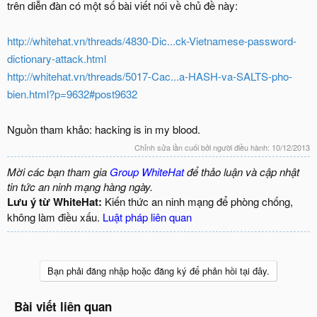
trên diễn đàn có một số bài viết nói về chủ đề này:
http://whitehat.vn/threads/4830-Dic...ck-Vietnamese-password-
dictionary-attack.html
http://whitehat.vn/threads/5017-Cac...a-HASH-va-SALTS-pho-
bien.html?p=9632#post9632
Nguồn tham khảo: hacking is in my blood.
Chỉnh sửa lần cuối bởi người điều hành:
10/12/2013
Mời các bạn tham gia
Group WhiteHat
để thảo luận và cập nhật
tin tức an ninh mạng hàng ngày.
Lưu ý từ WhiteHat:
Kiến thức an ninh mạng để phòng chống,
không làm điều xấu.
Luật pháp liên quan
Bạn phải đăng nhập hoặc đăng ký để phản hồi tại đây.
Bài viết liên quan