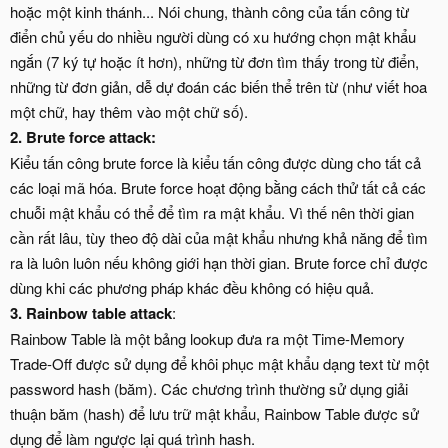
hoặc một kinh thánh... Nói chung, thành công của tấn công từ
điển chủ yếu do nhiều người dùng có xu hướng chọn mật khẩu
ngắn (7 ký tự hoặc ít hơn), những từ đơn tìm thấy trong từ điển,
những từ đơn giản, dễ dự đoán các biến thể trên từ (như viết hoa
một chữ, hay thêm vào một chữ số).
2. Brute force attack:
Kiểu tấn công brute force là kiểu tấn công được dùng cho tất cả
các loại mã hóa. Brute force hoạt động bằng cách thử tất cả các
chuỗi mật khẩu có thể để tìm ra mật khẩu. Vì thế nên thời gian
cần rất lâu, tùy theo độ dài của mật khẩu nhưng khả năng để tìm
ra là luôn luôn nếu không giới hạn thời gian. Brute force chỉ được
dùng khi các phương pháp khác đều không có hiệu quả.
3. Rainbow table attack
:
Rainbow Table là một bảng lookup đưa ra một Time-Memory
Trade-Off được sử dụng để khôi phục mật khẩu dạng text từ một
password hash (băm). Các chương trình thường sử dụng giải
thuận băm (hash) để lưu trữ mật khẩu, Rainbow Table được sử
dụng để làm ngược lại quá trình hash.