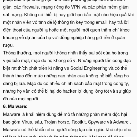
giản, các firewalls, mạng riêng ảo VPN và các phần mềm giám
sát mạng. Không có thiết bị hay giới hạn bảo mật nào hiệu quả khi
một nhân viên vô tình để lộ thông tin key trong email, hay trả lời
điện thoại của người lạ hoặc một người mới quen thậm chí khoe
khoang về dự án của họ với đồng nghiệp hàng giờ liền ở quán
rượu.
Thông thường, mọi người không nhận thấy sai sót của họ trong
việc bảo mật, mặc dù họ không cố ý. Những người tấn công đặc
biệt rất thích phát triển kĩ năng về Social Engineering và có thể
thành thạo đến mức những nạn nhân của không hề biết rằng họ
đang bị lừa. Mặc dù có nhiều chính sách bảo mật trong công ty,
nhưng họ vẫn có thể bị hại do hacker lợi dụng lòng tốt và sự giúp
đỡ của mọi người.
6. Malware:
Malware là khái niệm dùng để mô tả những phần mềm độc hại
bao gồm Virus, sâu, Trojan horse, Rootkit, Spyware và Adware .
Malware có thể khiến cho người dùng tạo cảm giác khó chịu cho
tới làm hỏng máy tính và ăn trộm thông tin. Malware dễ dàng