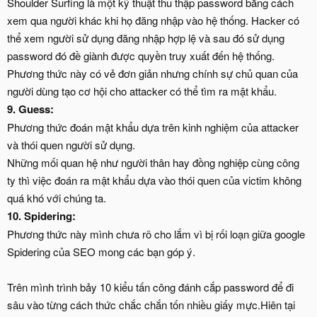
Shoulder Surfing là một kỹ thuật thu thập password bằng cách
xem qua người khác khi họ đăng nhập vào hệ thống. Hacker có
thể xem người sử dụng đăng nhập hợp lệ và sau đó sử dụng
password đó đề giành được quyền truy xuất đến hệ thống.
Phương thức này có vẻ đơn giản nhưng chính sự chủ quan của
người dùng tạo cơ hội cho attacker có thể tìm ra mật khẩu.
9. Guess:
Phương thức đoán mật khẩu dựa trên kinh nghiệm của attacker
và thói quen người sử dụng.
Những mối quan hệ như người thân hay đồng nghiệp cùng công
ty thì việc đoán ra mật khẩu dựa vào thói quen của victim không
quá khó với chúng ta.
10. Spidering:
Phương thức này mình chưa rõ cho lắm vì bị rối loạn giữa google
Spidering của SEO mong các bạn góp ý.
Trên mình trình bảy 10 kiểu tấn công đánh cắp password để đi
sâu vào từng cách thức chắc chắn tốn nhiều giấy mực.Hiên tại