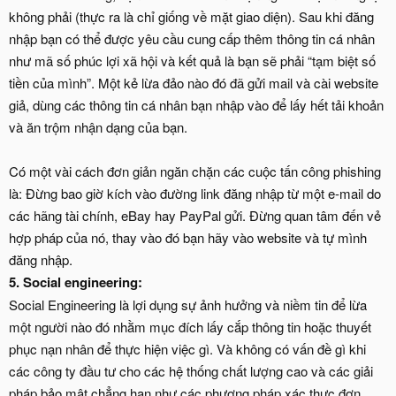
không phải (thực ra là chỉ giống về mặt giao diện). Sau khi đăng
nhập bạn có thể được yêu cầu cung cấp thêm thông tin cá nhân
như mã số phúc lợi xã hội và kết quả là bạn sẽ phải “tạm biệt số
tiền của mình”. Một kẻ lừa đảo nào đó đã gửi mail và cài website
giả, dùng các thông tin cá nhân bạn nhập vào để lấy hết tải khoản
và ăn trộm nhận dạng của bạn.
Có một vài cách đơn giản ngăn chặn các cuộc tấn công phishing
là: Đừng bao giờ kích vào đường link đăng nhập từ một e-mail do
các hãng tài chính, eBay hay PayPal gửi. Đừng quan tâm đến vẻ
hợp pháp của nó, thay vào đó bạn hãy vào website và tự mình
đăng nhập.
5. Social engineering:
Social Engineering là lợi dụng sự ảnh hưởng và niềm tin để lừa
một người nào đó nhằm mục đích lấy cắp thông tin hoặc thuyết
phục nạn nhân để thực hiện việc gì. Và không có vấn đề gì khi
các công ty đầu tư cho các hệ thống chất lượng cao và các giải
pháp bảo mật chẳng hạn như các phương pháp xác thực đơn