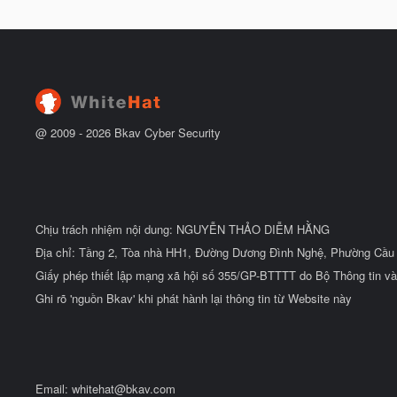
à
t
y
đ
b
ầ
ắ
u
t
đ
ầ
u
@ 2009 -
2026
Bkav Cyber Security
Chịu trách nhiệm nội dung: NGUYỄN THẢO DIỄM HẰNG
Địa chỉ: Tầng 2, Tòa nhà HH1, Đường Dương Đình Nghệ, Phường Cầu 
Giấy phép thiết lập mạng xã hội số 355/GP-BTTTT do Bộ Thông tin và
Ghi rõ 'nguồn Bkav' khi phát hành lại thông tin từ Website này
Email:
whitehat@bkav.com