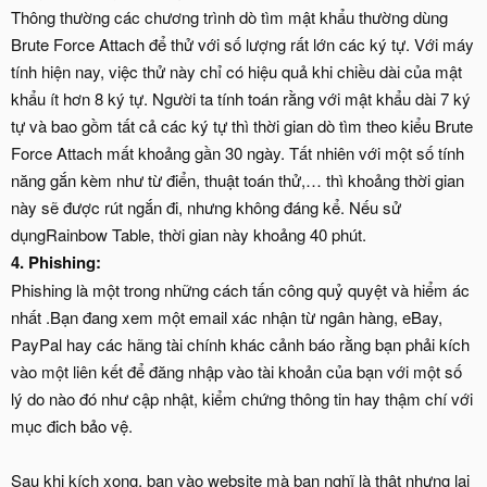
Thông thường các chương trình dò tìm mật khẩu thường dùng
Brute Force Attach để thử với số lượng rất lớn các ký tự. Với máy
tính hiện nay, việc thử này chỉ có hiệu quả khi chiều dài của mật
khẩu ít hơn 8 ký tự. Người ta tính toán rằng với mật khẩu dài 7 ký
tự và bao gồm tất cả các ký tự thì thời gian dò tìm theo kiểu Brute
Force Attach mất khoảng gần 30 ngày. Tất nhiên với một số tính
năng gắn kèm như từ điển, thuật toán thử,… thì khoảng thời gian
này sẽ được rút ngắn đi, nhưng không đáng kể. Nếu sử
dụngRainbow Table, thời gian này khoảng 40 phút.
4. Phishing:
Phishing là một trong những cách tấn công quỷ quyệt và hiểm ác
nhất .Bạn đang xem một email xác nhận từ ngân hàng, eBay,
PayPal hay các hãng tài chính khác cảnh báo rằng bạn phải kích
vào một liên kết để đăng nhập vào tài khoản của bạn với một số
lý do nào đó như cập nhật, kiểm chứng thông tin hay thậm chí với
mục đich bảo vệ.
Sau khi kích xong, bạn vào website mà bạn nghĩ là thật nhưng lại