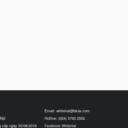
Email:
whitehat@bkav.com
Nội
Hotline: (024) 3763 2552
g cấp ngày 30/06/2016
Facebook: WhiteHat