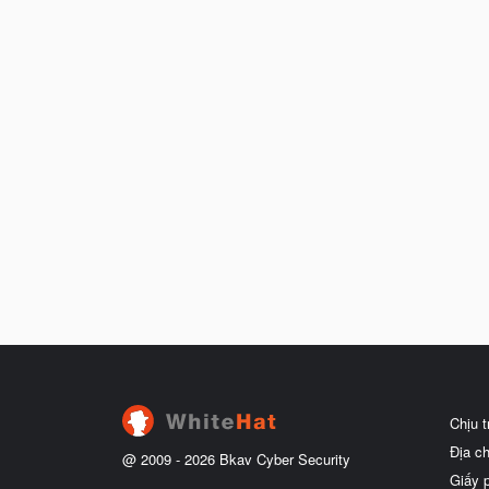
Chịu 
Địa c
@ 2009 -
2026
Bkav Cyber Security
Giấy 