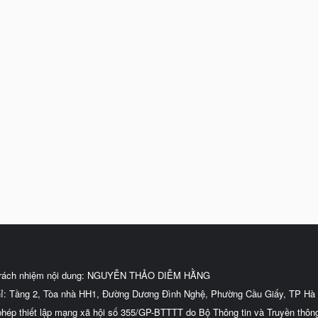
trách nhiệm nội dung: NGUYỄN THẢO DIỄM HẰNG
hỉ: Tầng 2, Tòa nhà HH1, Đường Dương Đình Nghệ, Phường Cầu Giấy, TP Hà 
phép thiết lập mạng xã hội số 355/GP-BTTTT do Bộ Thông tin và Truyền thôn