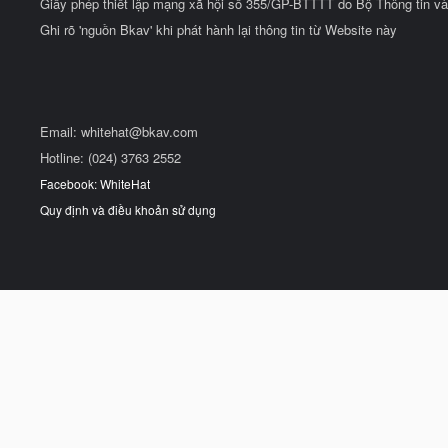
Giấy phép thiết lập mạng xã hội số 355/GP-BTTTT do Bộ Thông tin và
Ghi rõ 'nguồn Bkav' khi phát hành lại thông tin từ Website này
Email:
whitehat@bkav.com
Hotline: (024) 3763 2552
Facebook: WhiteHat
Quy định và điều khoản sử dụng