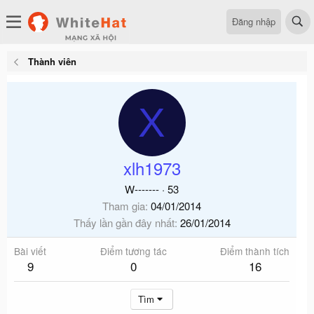
Đăng nhập
Thành viên
X
xlh1973
W-------
·
53
Tham gia
04/01/2014
Thấy lần gần đây nhất
26/01/2014
Bài viết
Điểm tương tác
Điểm thành tích
9
0
16
Tìm