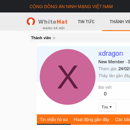
CỘNG ĐỒNG AN NINH MẠNG VIỆT NAM
TIN TỨC
THÀNH VI
Thành viên
xdragon
X
New Member
·
3
Tham gia
24/02
Thấy lần gần đâ
Bài viết
0
Tìm
Tin nhắn hồ sơ
Hoạt động gần đây
Các bài