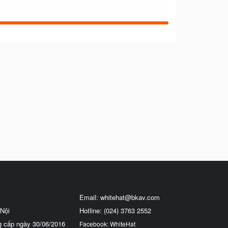
Email:
whitehat@bkav.com
Nội
Hotline: (024) 3763 2552
g cấp ngày 30/06/2016
Facebook: WhiteHat