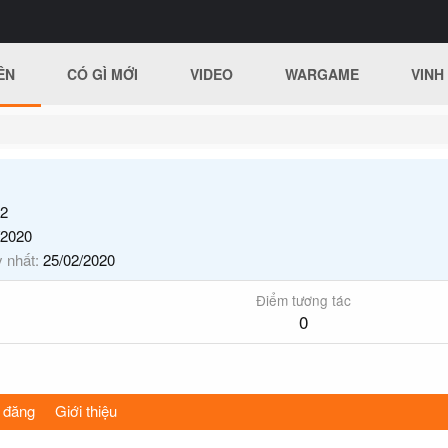
ÊN
CÓ GÌ MỚI
VIDEO
WARGAME
VINH
2
/2020
y nhất
25/02/2020
Điểm tương tác
0
 đăng
Giới thiệu