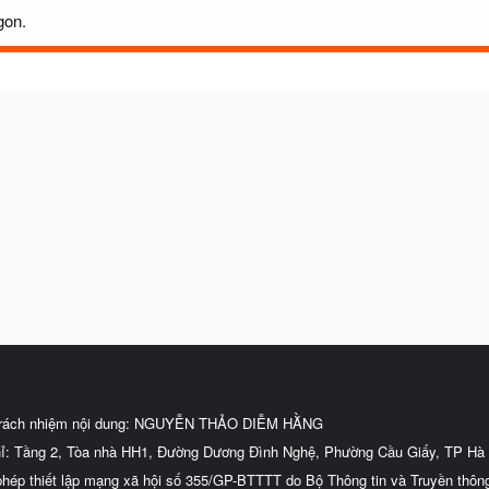
gon.
trách nhiệm nội dung: NGUYỄN THẢO DIỄM HẰNG
hỉ: Tầng 2, Tòa nhà HH1, Đường Dương Đình Nghệ, Phường Cầu Giấy, TP Hà 
phép thiết lập mạng xã hội số 355/GP-BTTTT do Bộ Thông tin và Truyền thôn