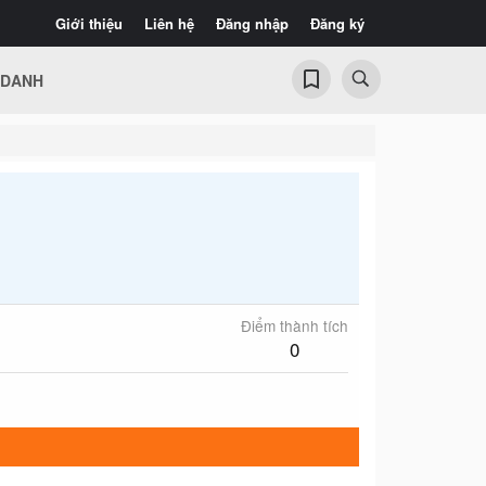
Giới thiệu
Liên hệ
Đăng nhập
Đăng ký
 DANH
Điểm thành tích
0