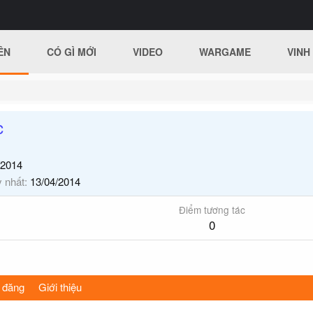
ÊN
CÓ GÌ MỚI
VIDEO
WARGAME
VINH
c
/2014
y nhất
13/04/2014
Điểm tương tác
0
 đăng
Giới thiệu