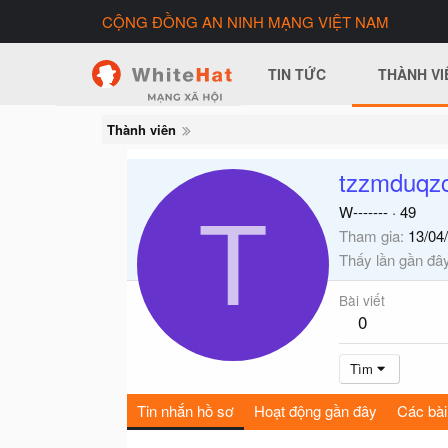
CỘNG ĐỒNG AN NINH MẠNG VIỆT NAM
TIN TỨC
THÀNH VI
Thành viên
tzzmduqz
T
W-------
·
49
Tham gia
13/04
Thấy lần gần đâ
Bài viết
0
Tìm
Tin nhắn hồ sơ
Hoạt động gần đây
Các bài