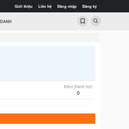
Giới thiệu
Liên hệ
Đăng nhập
Đăng ký
 DANH
Điểm thành tích
0