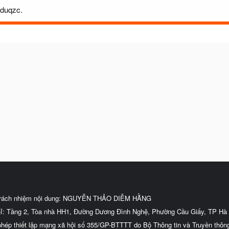
mduqzc.
trách nhiệm nội dung: NGUYỄN THẢO DIỄM HẰNG
hỉ: Tầng 2, Tòa nhà HH1, Đường Dương Đình Nghệ, Phường Cầu Giấy, TP Hà 
phép thiết lập mạng xã hội số 355/GP-BTTTT do Bộ Thông tin và Truyền thôn