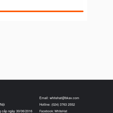
Email:
whitehat@bkav.com
Nội
Hotline: (024) 3763 2552
g cấp ngày 30/06/2016
Facebook: WhiteHat