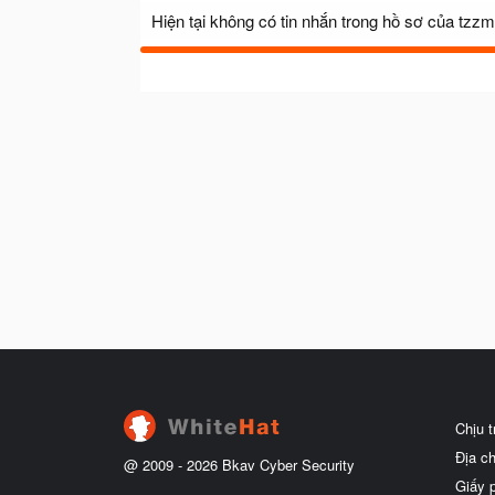
Hiện tại không có tin nhắn trong hồ sơ của tzz
Chịu 
Địa c
@ 2009 -
2026
Bkav Cyber Security
Giấy 