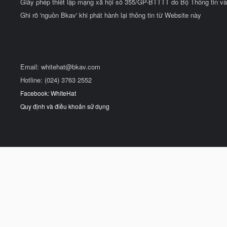
Giấy phép thiết lập mạng xã hội số 355/GP-BTTTT do Bộ Thông tin và
Ghi rõ 'nguồn Bkav' khi phát hành lại thông tin từ Website này
Email:
whitehat@bkav.com
Hotline: (024) 3763 2552
Facebook: WhiteHat
Quy định và điều khoản sử dụng