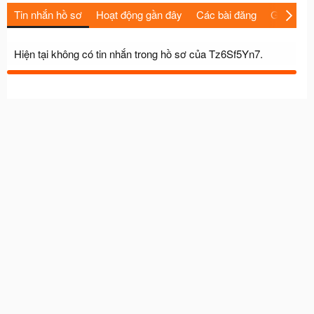
Tin nhắn hồ sơ
Hoạt động gần đây
Các bài đăng
Giới thiệu
Hiện tại không có tin nhắn trong hồ sơ của Tz6Sf5Yn7.