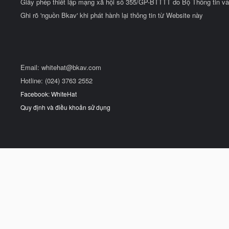
Giấy phép thiết lập mạng xã hội số 355/GP-BTTTT do Bộ Thông tin và
Ghi rõ 'nguồn Bkav' khi phát hành lại thông tin từ Website này
Email:
whitehat@bkav.com
Hotline: (024) 3763 2552
Facebook: WhiteHat
Quy định và điều khoản sử dụng