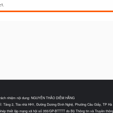
z1.
trách nhiệm nội dung: NGUYỄN THẢO DIỄM HẰNG
hỉ: Tầng 2, Tòa nhà HH1, Đường Dương Đình Nghệ, Phường Cầu Giấy, TP Hà 
phép thiết lập mạng xã hội số 355/GP-BTTTT do Bộ Thông tin và Truyền thôn