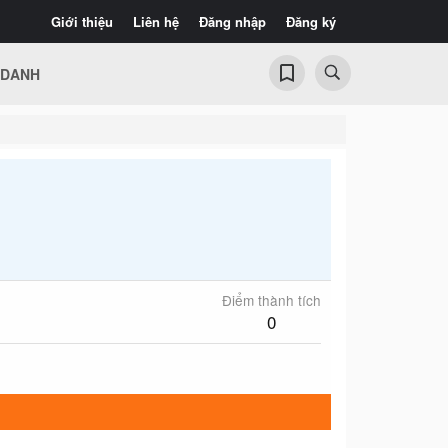
Giới thiệu
Liên hệ
Đăng nhập
Đăng ký
 DANH
Điểm thành tích
0