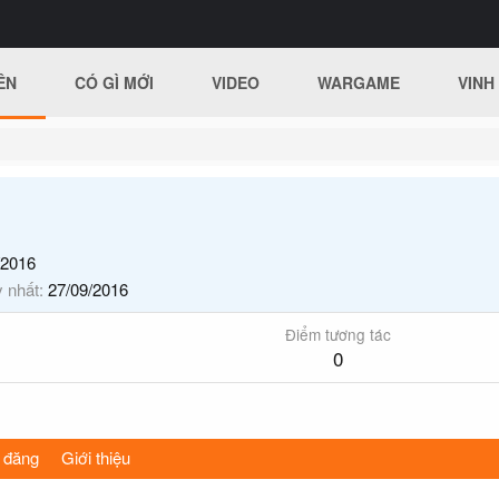
ÊN
CÓ GÌ MỚI
VIDEO
WARGAME
VINH
/2016
y nhất
27/09/2016
Điểm tương tác
0
 đăng
Giới thiệu