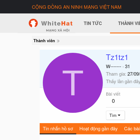
CỘNG ĐỒNG AN NINH MẠNG VIỆT NAM
TIN TỨC
THÀNH VI
Thành viên
Tz1tz1
T
W-------
·
31
Tham gia
27/09
Thấy lần gần đâ
Bài viết
0
Tìm
Tin nhắn hồ sơ
Hoạt động gần đây
Các bài