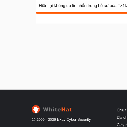
Hiện tại không có tin nhắn trong hồ sơ của Tz1t
Chịu 
Địa c
@ 2009 -
2026
Bkav Cyber Security
Giấy 