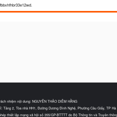
fhfbbxhfhbr33e12wd.
trách nhiệm nội dung: NGUYỄN THẢO DIỄM HẰNG
hỉ: Tầng 2, Tòa nhà HH1, Đường Dương Đình Nghệ, Phường Cầu Giấy, TP Hà 
phép thiết lập mạng xã hội số 355/GP-BTTTT do Bộ Thông tin và Truyền thôn