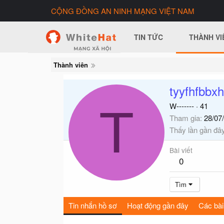
CỘNG ĐỒNG AN NINH MẠNG VIỆT NAM
TIN TỨC
THÀNH VI
Thành viên
tyyfhfbbx
T
W-------
·
41
Tham gia
28/07
Thấy lần gần đâ
Bài viết
0
Tìm
Tin nhắn hồ sơ
Hoạt động gần đây
Các bài