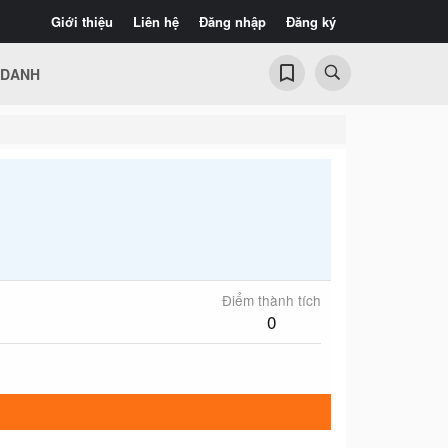
Giới thiệu
Liên hệ
Đăng nhập
Đăng ký
 DANH
Điểm thành tích
0