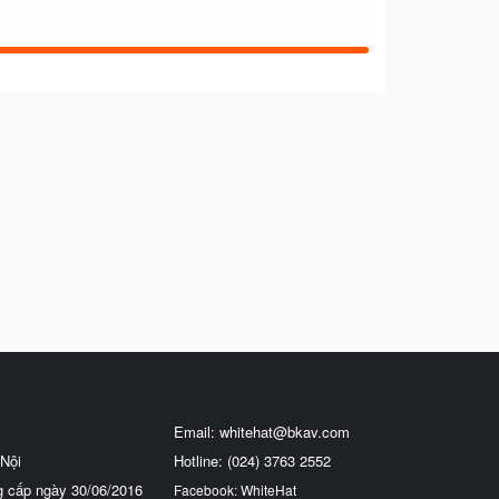
Email:
whitehat@bkav.com
Nội
Hotline: (024) 3763 2552
g cấp ngày 30/06/2016
Facebook: WhiteHat