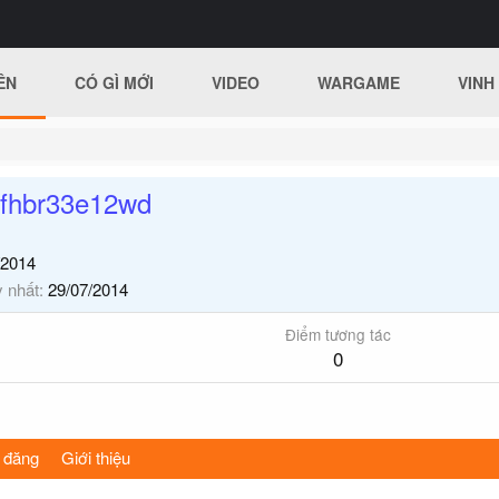
ÊN
CÓ GÌ MỚI
VIDEO
WARGAME
VINH
hfhbr33e12wd
/2014
y nhất
29/07/2014
Điểm tương tác
0
 đăng
Giới thiệu