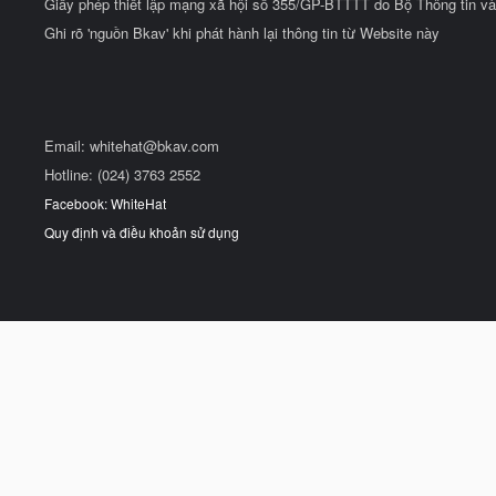
Giấy phép thiết lập mạng xã hội số 355/GP-BTTTT do Bộ Thông tin và
Ghi rõ 'nguồn Bkav' khi phát hành lại thông tin từ Website này
Email:
whitehat@bkav.com
Hotline: (024) 3763 2552
Facebook: WhiteHat
Quy định và điều khoản sử dụng