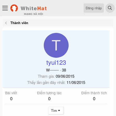
Đăng nhập
Thành viên
T
tyui123
W-------
·
38
Tham gia
09/06/2015
Thấy lần gần đây nhất
11/06/2015
Bài viết
Điểm tương tác
Điểm thành tích
0
0
0
Tìm