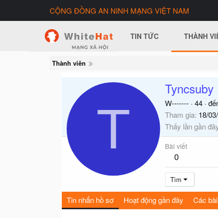
CỘNG ĐỒNG AN NINH MẠNG VIỆT NAM
TIN TỨC
THÀNH VI
Thành viên
Tyncsuby
T
W-------
·
44
·
đế
Tham gia
18/03
Thấy lần gần đâ
Bài viết
0
Tìm
Tin nhắn hồ sơ
Hoạt động gần đây
Các bài