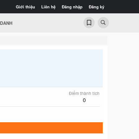
Giới thiệu
Liên hệ
Đăng nhập
Đăng ký
 DANH
Điểm thành tích
0