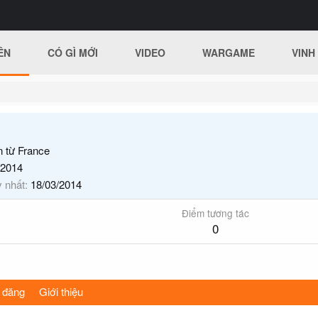
ÊN
CÓ GÌ MỚI
VIDEO
WARGAME
VINH
n từ
France
/2014
y nhất
18/03/2014
Điểm tương tác
0
 đăng
Giới thiệu