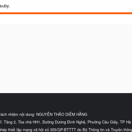
csuby.
trách nhiệm nội dung: NGUYỄN THẢO DIỄM HẰNG
hỉ: Tầng 2, Tòa nhà HH1, Đường Dương Đình Nghệ, Phường Cầu Giấy, TP Hà 
phép thiết lập mạng xã hội số 355/GP-BTTTT do Bộ Thông tin và Truyền thôn