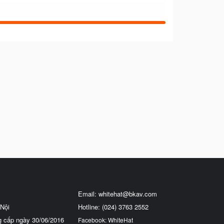
Email:
whitehat@bkav.com
Nội
Hotline: (024) 3763 2552
g cấp ngày 30/06/2016
Facebook: WhiteHat