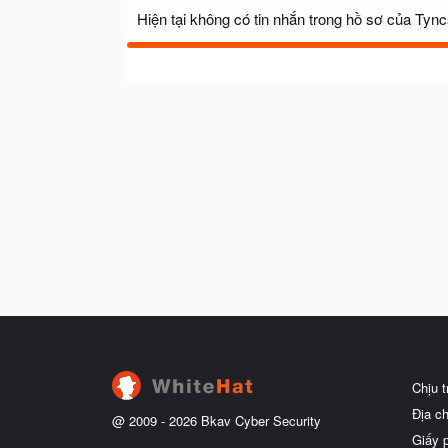
Hiện tại không có tin nhắn trong hồ sơ của Tyn
Chịu 
Địa c
@ 2009 -
2026
Bkav Cyber Security
Giấy 