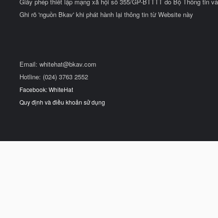
Giấy phép thiết lập mạng xã hội số 355/GP-BTTTT do Bộ Thông tin và
Ghi rõ 'nguồn Bkav' khi phát hành lại thông tin từ Website này
Email:
whitehat@bkav.com
Hotline: (024) 3763 2552
Facebook: WhiteHat
Quy định và điều khoản sử dụng