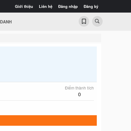
Giới thiệu
Liên hệ
Đăng nhập
Đăng ký
 DANH
Điểm thành tích
0