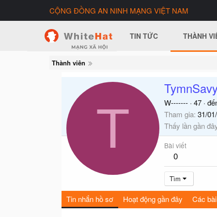
CỘNG ĐỒNG AN NINH MẠNG VIỆT NAM
TIN TỨC
THÀNH VI
Thành viên
TymnSav
T
W-------
·
47
·
đế
Tham gia
31/01
Thấy lần gần đâ
Bài viết
0
Tìm
Tin nhắn hồ sơ
Hoạt động gần đây
Các bài