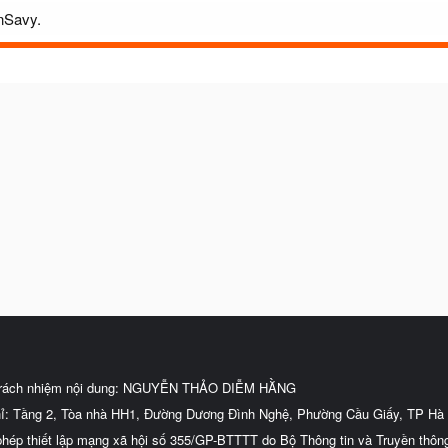
mnSavy.
trách nhiệm nội dung: NGUYỄN THẢO DIỄM HẰNG
hỉ: Tầng 2, Tòa nhà HH1, Đường Dương Đình Nghệ, Phường Cầu Giấy, TP Hà 
phép thiết lập mạng xã hội số 355/GP-BTTTT do Bộ Thông tin và Truyền thôn