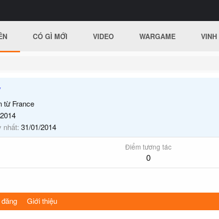
ÊN
CÓ GÌ MỚI
VIDEO
WARGAME
VINH
y
n từ
France
/2014
y nhất
31/01/2014
Điểm tương tác
0
 đăng
Giới thiệu