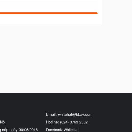
Email:
whitehat@bkav.com
Nội
Hotline: (024) 3763 2552
g cấp ngày 30/06/2016
Facebook: WhiteHat