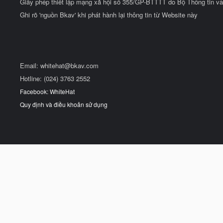
Giấy phép thiết lập mạng xã hội số 355/GP-BTTTT do Bộ Thông tin và
Ghi rõ 'nguồn Bkav' khi phát hành lại thông tin từ Website này
Email:
whitehat@bkav.com
Hotline: (024) 3763 2552
Facebook: WhiteHat
Quy định và điều khoản sử dụng