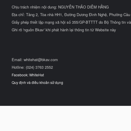
Chịu trách nhiệm nội dung: NGUYỄN THẢO DIỄM HẰNG
Địa chỉ: Tầng 2, Tòa nhà HH1, Đường Dương Đình Nghệ, Phường Cầu 
Giấy phép thiết lập mạng xã hội số 355/GP-BTTTT do Bộ Thông tin và
Ghi rõ 'nguồn Bkav' khi phát hành lại thông tin từ Website này
Email:
whitehat@bkav.com
Hotline: (024) 3763 2552
Facebook: WhiteHat
Quy định và điều khoản sử dụng