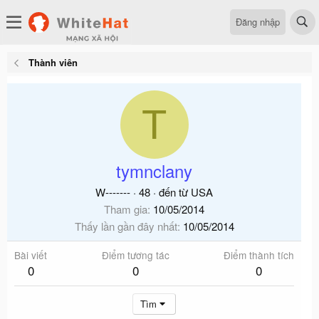
Đăng nhập
Thành viên
T
tymnclany
W-------
·
48
·
đến từ
USA
Tham gia
10/05/2014
Thấy lần gần đây nhất
10/05/2014
Bài viết
Điểm tương tác
Điểm thành tích
0
0
0
Tìm