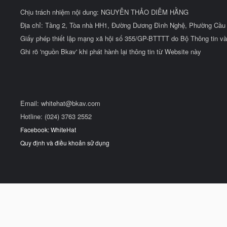
Chịu trách nhiệm nội dung: NGUYỄN THẢO DIỄM HẰNG
Địa chỉ: Tầng 2, Tòa nhà HH1, Đường Dương Đình Nghệ, Phường Cầu 
Giấy phép thiết lập mạng xã hội số 355/GP-BTTTT do Bộ Thông tin và
Ghi rõ 'nguồn Bkav' khi phát hành lại thông tin từ Website này
Email:
whitehat@bkav.com
Hotline: (024) 3763 2552
Facebook: WhiteHat
Quy định và điều khoản sử dụng