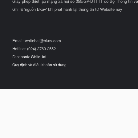
Giấy phép thiết lập mạng xã hội số 355/GP-BTTTT do Bộ Thông tin và
Ghi rõ 'nguồn Bkav' khi phát hành lại thông tin từ Website này
Email:
whitehat@bkav.com
Hotline: (024) 3763 2552
Facebook: WhiteHat
Quy định và điều khoản sử dụng