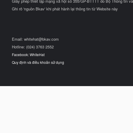
Giấy phép thiết lập mạng xã hội số 355/GP-BTTTT do Bộ Thông tin và
Ghi rõ 'nguồn Bkav' khi phát hành lại thông tin từ Website này
Email:
whitehat@bkav.com
Hotline: (024) 3763 2552
Facebook: WhiteHat
Quy định và điều khoản sử dụng