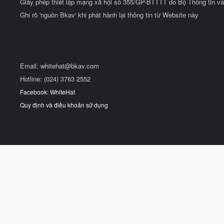
Giấy phép thiết lập mạng xã hội số 355/GP-BTTTT do Bộ Thông tin và
Ghi rõ 'nguồn Bkav' khi phát hành lại thông tin từ Website này
Email:
whitehat@bkav.com
Hotline: (024) 3763 2552
Facebook: WhiteHat
Quy định và điều khoản sử dụng