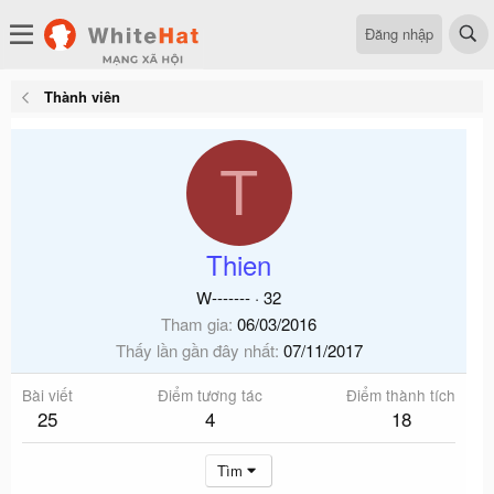
Đăng nhập
Thành viên
T
Thien
W-------
·
32
Tham gia
06/03/2016
Thấy lần gần đây nhất
07/11/2017
Bài viết
Điểm tương tác
Điểm thành tích
25
4
18
Tìm