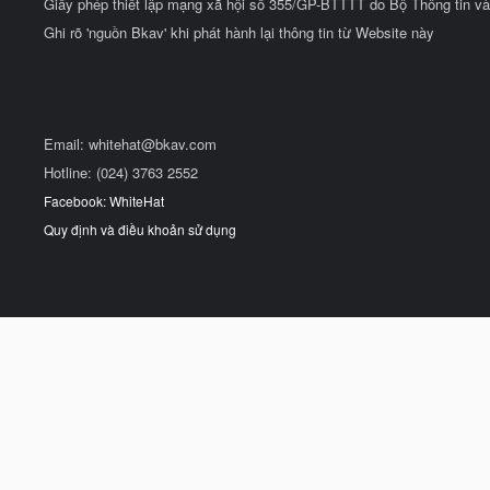
Giấy phép thiết lập mạng xã hội số 355/GP-BTTTT do Bộ Thông tin và
Ghi rõ 'nguồn Bkav' khi phát hành lại thông tin từ Website này
Email:
whitehat@bkav.com
Hotline: (024) 3763 2552
Facebook: WhiteHat
Quy định và điều khoản sử dụng