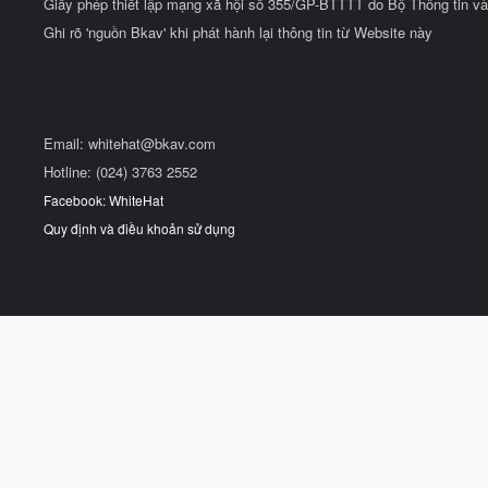
Giấy phép thiết lập mạng xã hội số 355/GP-BTTTT do Bộ Thông tin và
Ghi rõ 'nguồn Bkav' khi phát hành lại thông tin từ Website này
Email:
whitehat@bkav.com
Hotline: (024) 3763 2552
Facebook: WhiteHat
Quy định và điều khoản sử dụng