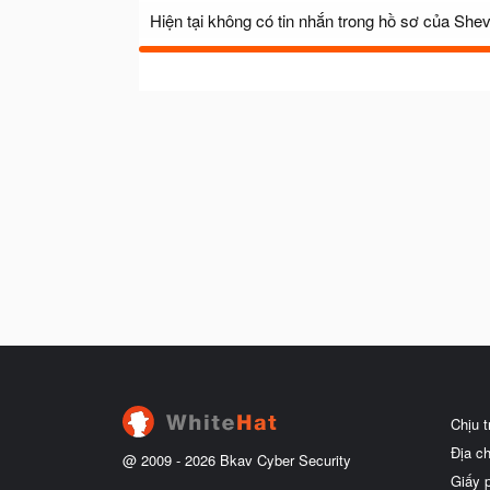
Hiện tại không có tin nhắn trong hồ sơ của She
Chịu 
Địa c
@ 2009 -
2026
Bkav Cyber Security
Giấy 