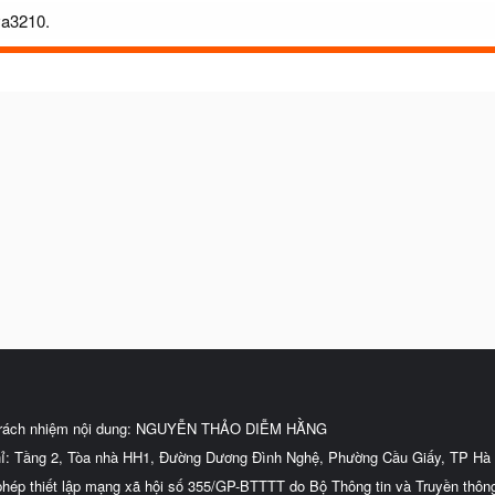
va3210.
trách nhiệm nội dung: NGUYỄN THẢO DIỄM HẰNG
hỉ: Tầng 2, Tòa nhà HH1, Đường Dương Đình Nghệ, Phường Cầu Giấy, TP Hà 
phép thiết lập mạng xã hội số 355/GP-BTTTT do Bộ Thông tin và Truyền thôn