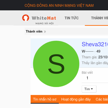
CỘNG ĐỒNG AN NINH MẠNG VIỆT NAM
TIN TỨC
THÀNH VI
Thành viên
Sheva321
S
W-------
·
49
Tham gia
23/10
Thấy lần gần đâ
Bài viết
1
Tìm
Tin nhắn hồ sơ
Hoạt động gần đây
Các bài