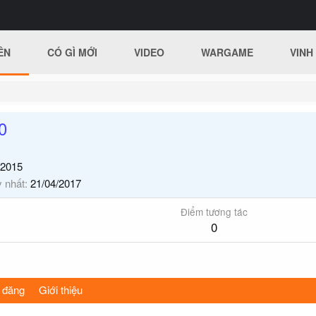
ÊN
CÓ GÌ MỚI
VIDEO
WARGAME
VINH
0
/2015
y nhất
21/04/2017
Điểm tương tác
0
 đăng
Giới thiệu