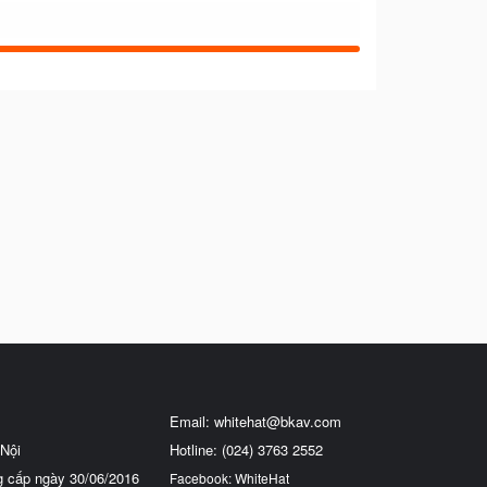
Email:
whitehat@bkav.com
Nội
Hotline: (024) 3763 2552
g cấp ngày 30/06/2016
Facebook: WhiteHat