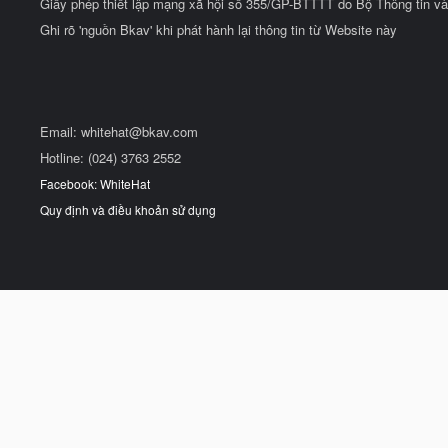
Giấy phép thiết lập mạng xã hội số 355/GP-BTTTT do Bộ Thông tin và
Ghi rõ 'nguồn Bkav' khi phát hành lại thông tin từ Website này
Email:
whitehat@bkav.com
Hotline: (024) 3763 2552
Facebook: WhiteHat
Quy định và điều khoản sử dụng