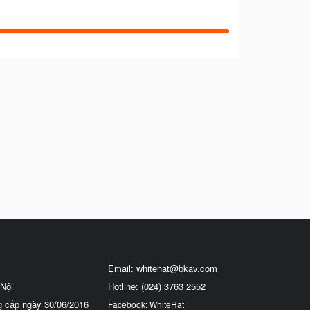
Email:
whitehat@bkav.com
Nội
Hotline: (024) 3763 2552
g cấp ngày 30/06/2016
Facebook: WhiteHat