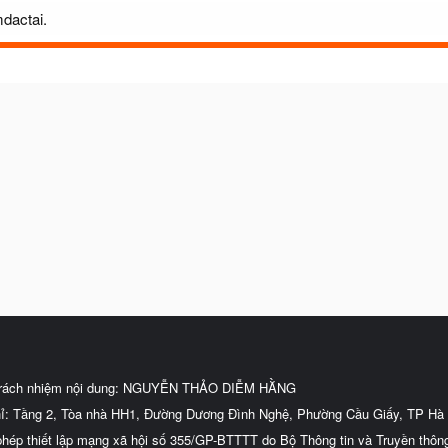
mdactai.
trách nhiệm nội dung: NGUYỄN THẢO DIỄM HẰNG
hỉ: Tầng 2, Tòa nhà HH1, Đường Dương Đình Nghệ, Phường Cầu Giấy, TP Hà 
phép thiết lập mạng xã hội số 355/GP-BTTTT do Bộ Thông tin và Truyền thôn