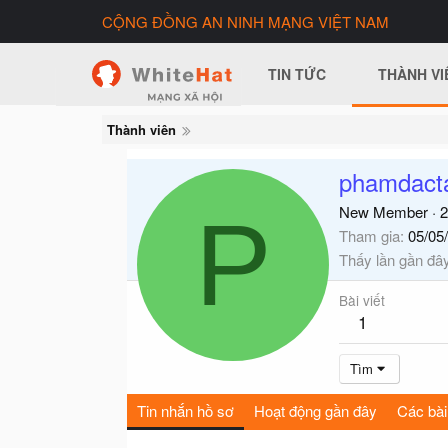
CỘNG ĐỒNG AN NINH MẠNG VIỆT NAM
TIN TỨC
THÀNH VI
Thành viên
phamdact
P
New Member
·
2
Tham gia
05/05
Thấy lần gần đâ
Bài viết
1
Tìm
Tin nhắn hồ sơ
Hoạt động gần đây
Các bài