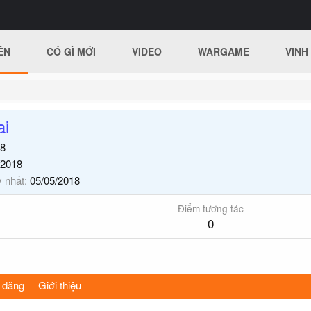
ÊN
CÓ GÌ MỚI
VIDEO
WARGAME
VINH
ai
8
/2018
y nhất
05/05/2018
Điểm tương tác
0
 đăng
Giới thiệu