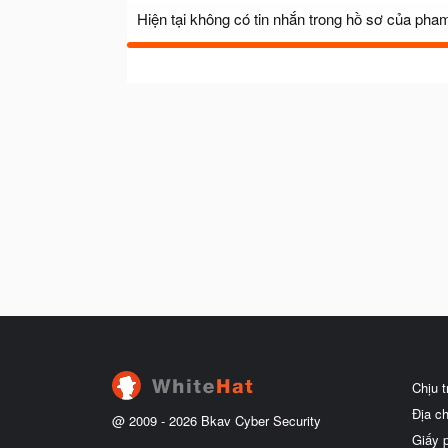
Hiện tại không có tin nhắn trong hồ sơ của pha
Chịu 
Địa c
@ 2009 -
2026
Bkav Cyber Security
Giấy 