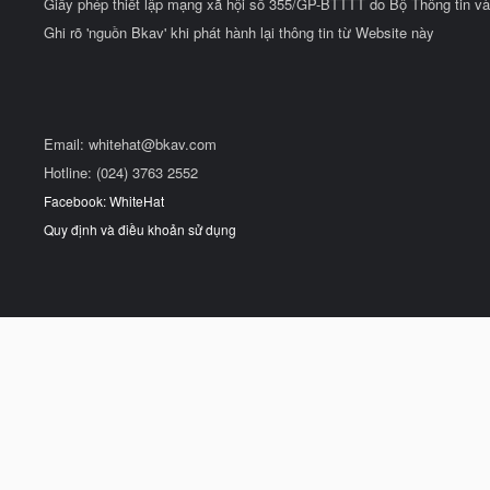
Giấy phép thiết lập mạng xã hội số 355/GP-BTTTT do Bộ Thông tin và
Ghi rõ 'nguồn Bkav' khi phát hành lại thông tin từ Website này
Email:
whitehat@bkav.com
Hotline: (024) 3763 2552
Facebook: WhiteHat
Quy định và điều khoản sử dụng