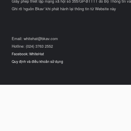
Giấy phép thiết lập mạng xã hội số 355/GP-BTTTT do Bộ Thông tin và
Ghi rõ 'nguồn Bkav' khi phát hành lại thông tin từ Website này
Email:
whitehat@bkav.com
Hotline: (024) 3763 2552
Facebook: WhiteHat
Quy định và điều khoản sử dụng