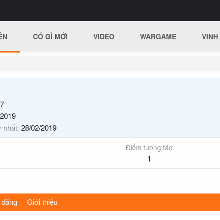
ÊN
CÓ GÌ MỚI
VIDEO
WARGAME
VINH
7
/2019
y nhất
28/02/2019
Điểm tương tác
1
 đăng
Giới thiệu