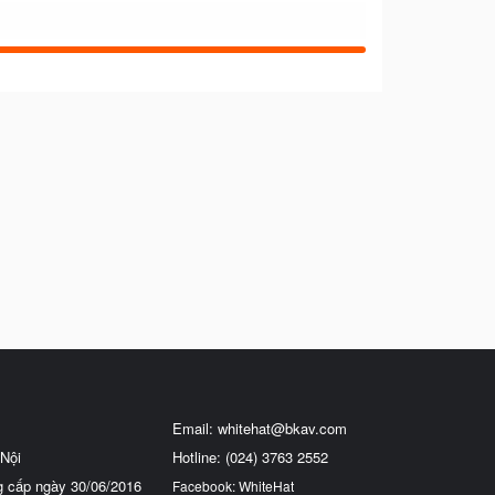
Email:
whitehat@bkav.com
Nội
Hotline: (024) 3763 2552
g cấp ngày 30/06/2016
Facebook: WhiteHat