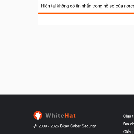
Hiện tại không có tin nhắn trong hồ sơ của norep
Chịu 
Địa c
@ 2009 -
2026
Bkav Cyber Security
Giấy 