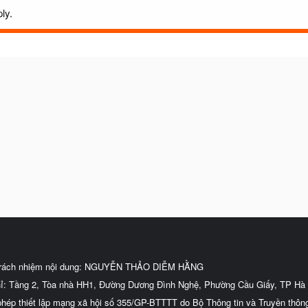
ly.
trách nhiệm nội dung: NGUYỄN THẢO DIỄM HẰNG
hỉ: Tầng 2, Tòa nhà HH1, Đường Dương Đình Nghệ, Phường Cầu Giấy, TP Hà 
phép thiết lập mạng xã hội số 355/GP-BTTTT do Bộ Thông tin và Truyền thôn