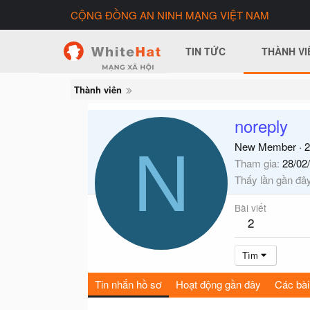
CỘNG ĐỒNG AN NINH MẠNG VIỆT NAM
TIN TỨC
THÀNH VI
Thành viên
noreply
N
New Member
·
2
Tham gia
28/02
Thấy lần gần đâ
Bài viết
2
Tìm
Tin nhắn hồ sơ
Hoạt động gần đây
Các bài