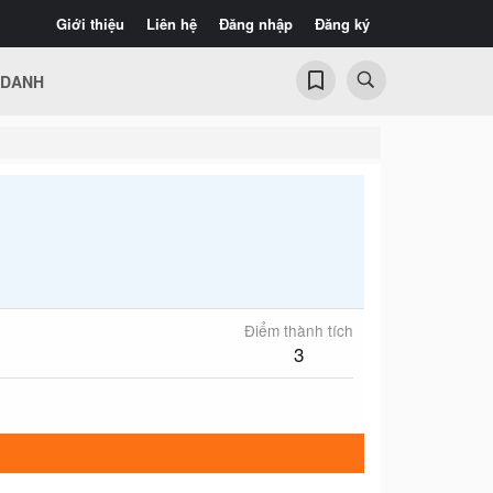
Giới thiệu
Liên hệ
Đăng nhập
Đăng ký
 DANH
Điểm thành tích
3