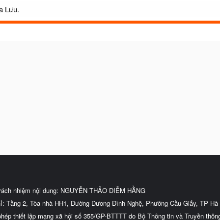
a Lưu.
trách nhiệm nội dung: NGUYỄN THẢO DIỄM HẰNG
hỉ: Tầng 2, Tòa nhà HH1, Đường Dương Đình Nghệ, Phường Cầu Giấy, TP Hà 
phép thiết lập mạng xã hội số 355/GP-BTTTT do Bộ Thông tin và Truyền thôn