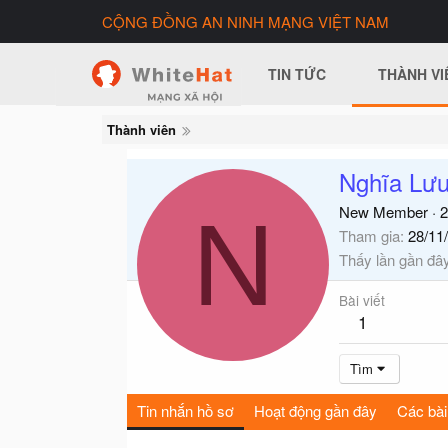
CỘNG ĐỒNG AN NINH MẠNG VIỆT NAM
TIN TỨC
THÀNH VI
Thành viên
Nghĩa Lư
N
New Member
·
2
Tham gia
28/11
Thấy lần gần đâ
Bài viết
1
Tìm
Tin nhắn hồ sơ
Hoạt động gần đây
Các bài