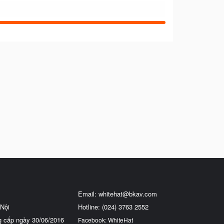
Email:
whitehat@bkav.com
Nội
Hotline: (024) 3763 2552
g cấp ngày 30/06/2016
Facebook: WhiteHat