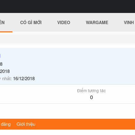
ÊN
CÓ GÌ MỚI
VIDEO
WARGAME
VINH
u
8
/2018
y nhất
16/12/2018
Điểm tương tác
0
 đăng
Giới thiệu