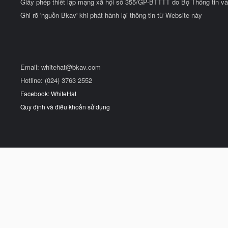
Giấy phép thiết lập mạng xã hội số 355/GP-BTTTT do Bộ Thông tin và
Ghi rõ 'nguồn Bkav' khi phát hành lại thông tin từ Website này
Email:
whitehat@bkav.com
Hotline: (024) 3763 2552
Facebook: WhiteHat
Quy định và điều khoản sử dụng