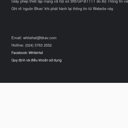
Giấy phép thiết lập mạng xã hội số 355/GP-BTTTT do Bộ Thông tin và
Ghi rõ 'nguồn Bkav' khi phát hành lại thông tin từ Website này
Email:
whitehat@bkav.com
Hotline: (024) 3763 2552
Facebook: WhiteHat
Quy định và điều khoản sử dụng