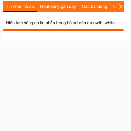
Tin nhắn hồ sơ
Hoạt động gần đây
Các bài đăng
Giới thiệu
Hiện tại không có tin nhắn trong hồ sơ của meowth_white.