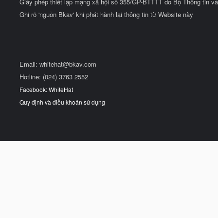
Giấy phép thiết lập mạng xã hội số 355/GP-BTTTT do Bộ Thông tin và
Ghi rõ 'nguồn Bkav' khi phát hành lại thông tin từ Website này
Email:
whitehat@bkav.com
Hotline: (024) 3763 2552
Facebook: WhiteHat
Quy định và điều khoản sử dụng