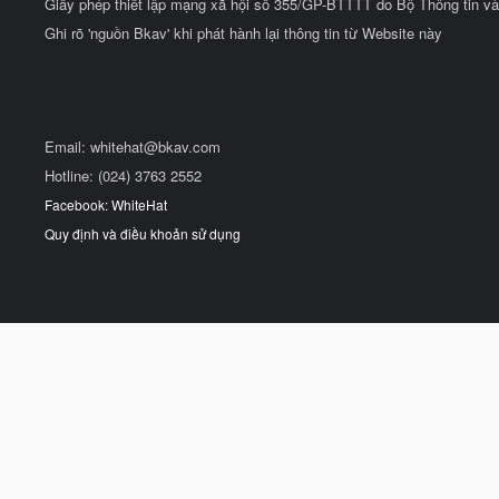
Giấy phép thiết lập mạng xã hội số 355/GP-BTTTT do Bộ Thông tin và
Ghi rõ 'nguồn Bkav' khi phát hành lại thông tin từ Website này
Email:
whitehat@bkav.com
Hotline: (024) 3763 2552
Facebook: WhiteHat
Quy định và điều khoản sử dụng