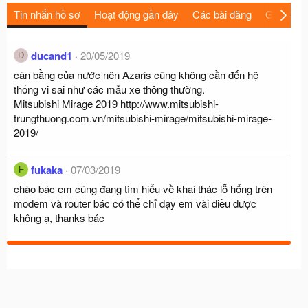
Tin nhắn hồ sơ
Hoạt động gần đây
Các bài đăng
Giới thiệu
ducand1
20/05/2019
D
cân bằng của nước nên Azaris cũng không cần đến hệ
thống vi sai như các mẫu xe thông thường.
Mitsubishi Mirage 2019
http://www.mitsubishi-
trungthuong.com.vn/mitsubishi-mirage/mitsubishi-mirage-
2019/
fukaka
07/03/2019
F
chào bác em cũng đang tìm hiểu về khai thác lỗ hổng trên
modem và router bác có thể chỉ dạy em vài điều được
không ạ, thanks bác