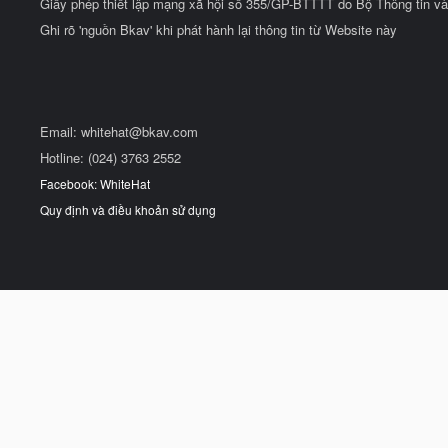
Giấy phép thiết lập mạng xã hội số 355/GP-BTTTT do Bộ Thông tin và
Ghi rõ 'nguồn Bkav' khi phát hành lại thông tin từ Website này
Email:
whitehat@bkav.com
Hotline: (024) 3763 2552
Facebook: WhiteHat
Quy định và điều khoản sử dụng