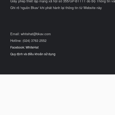
Giấy phép thiết lập mạng xã hội số 355/GP-BTTTT do Bộ Thông tin và
Ghi rõ 'nguồn Bkav' khi phát hành lại thông tin từ Website này
Email:
whitehat@bkav.com
Hotline: (024) 3763 2552
Facebook: WhiteHat
Quy định và điều khoản sử dụng