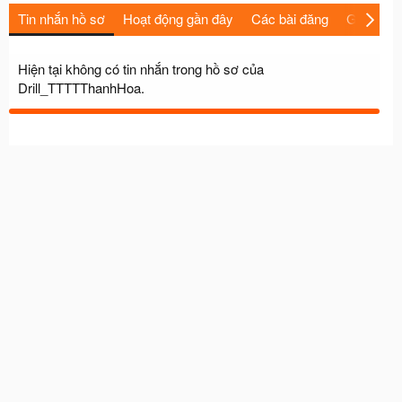
Tin nhắn hồ sơ
Hoạt động gần đây
Các bài đăng
Giới thiệu
Hiện tại không có tin nhắn trong hồ sơ của
Drill_TTTTThanhHoa.