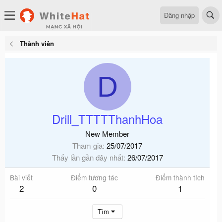
Đăng nhập
Thành viên
D
Drill_TTTTThanhHoa
New Member
Tham gia
25/07/2017
Thấy lần gần đây nhất
26/07/2017
Bài viết
Điểm tương tác
Điểm thành tích
2
0
1
Tìm