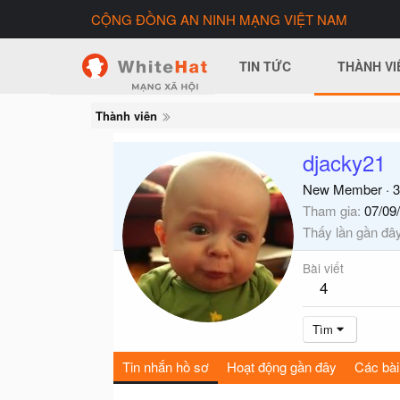
CỘNG ĐỒNG AN NINH MẠNG VIỆT NAM
TIN TỨC
THÀNH VI
Thành viên
djacky21
New Member
·
3
Tham gia
07/09
Thấy lần gần đâ
Bài viết
4
Tìm
Tin nhắn hồ sơ
Hoạt động gần đây
Các bài