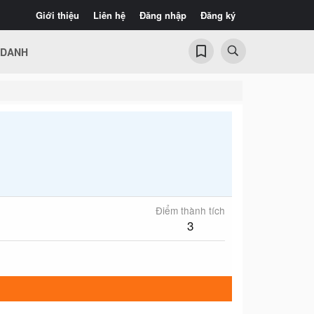
Giới thiệu
Liên hệ
Đăng nhập
Đăng ký
 DANH
Điểm thành tích
3