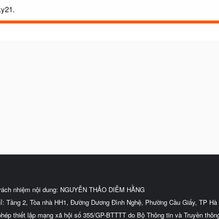
ky21.
trách nhiệm nội dung: NGUYỄN THẢO DIỄM HẰNG
hỉ: Tầng 2, Tòa nhà HH1, Đường Dương Đình Nghệ, Phường Cầu Giấy, TP Hà 
phép thiết lập mạng xã hội số 355/GP-BTTTT do Bộ Thông tin và Truyền thôn