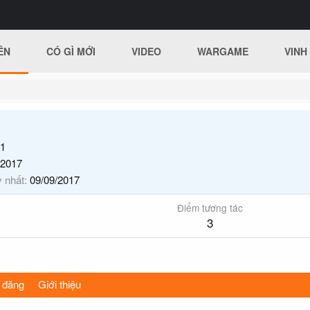
ÊN
CÓ GÌ MỚI
VIDEO
WARGAME
VINH
1
/2017
y nhất
09/09/2017
Điểm tương tác
3
 đăng
Giới thiệu