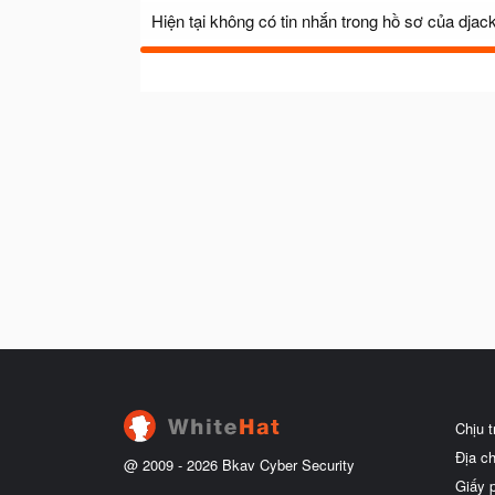
Hiện tại không có tin nhắn trong hồ sơ của djac
Chịu 
Địa c
@ 2009 -
2026
Bkav Cyber Security
Giấy 