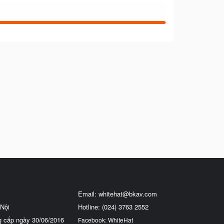
Email:
whitehat@bkav.com
Nội
Hotline: (024) 3763 2552
g cấp ngày 30/06/2016
Facebook: WhiteHat