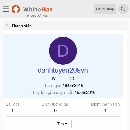
Đăng nhập
Thành viên
D
danhtuyen209vn
W-------
·
43
Tham gia
16/05/2016
Thấy lần gần đây nhất
16/05/2016
Bài viết
Điểm tương tác
Điểm thành tích
1
0
1
Tìm