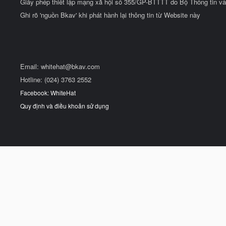
Giấy phép thiết lập mạng xã hội số 355/GP-BTTTT do Bộ Thông tin và
Ghi rõ 'nguồn Bkav' khi phát hành lại thông tin từ Website này
Email:
whitehat@bkav.com
Hotline: (024) 3763 2552
Facebook: WhiteHat
Quy định và điều khoản sử dụng