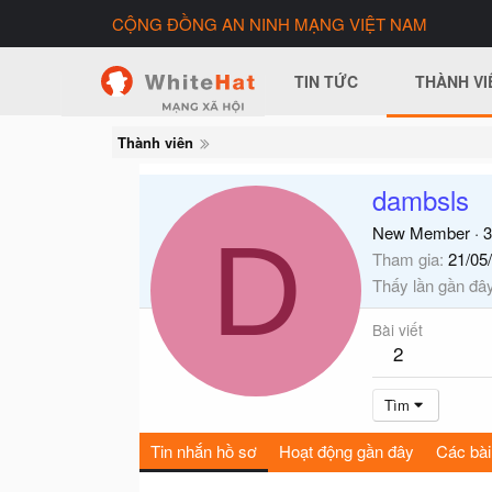
CỘNG ĐỒNG AN NINH MẠNG VIỆT NAM
TIN TỨC
THÀNH VI
Thành viên
dambsls
D
New Member
·
3
Tham gia
21/05
Thấy lần gần đâ
Bài viết
2
Tìm
Tin nhắn hồ sơ
Hoạt động gần đây
Các bài