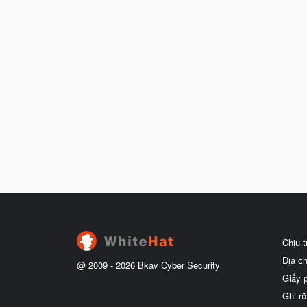
Chịu 
Địa c
@ 2009 -
2026
Bkav Cyber Security
Giấy 
Ghi rõ