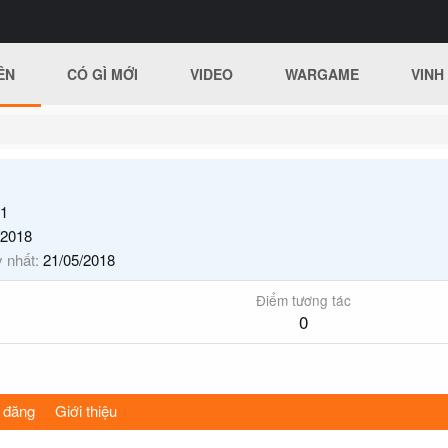
ÊN
CÓ GÌ MỚI
VIDEO
WARGAME
VINH
1
/2018
y nhất
21/05/2018
Điểm tương tác
0
 đăng
Giới thiệu