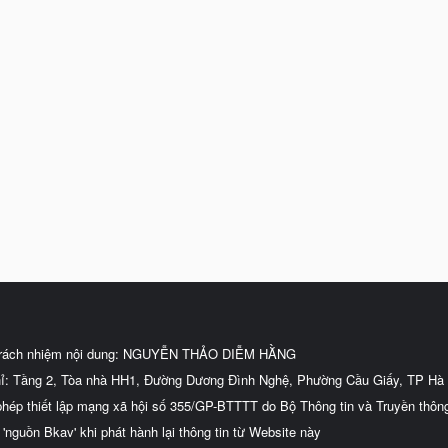
trách nhiệm nội dung: NGUYỄN THẢO DIỄM HẰNG
hỉ: Tầng 2, Tòa nhà HH1, Đường Dương Đình Nghệ, Phường Cầu Giấy, TP Hà 
phép thiết lập mạng xã hội số 355/GP-BTTTT do Bộ Thông tin và Truyền thôn
 'nguồn Bkav' khi phát hành lại thông tin từ Website này