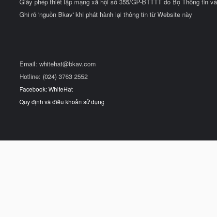
Giấy phép thiết lập mạng xã hội số 355/GP-BTTTT do Bộ Thông tin và
Ghi rõ 'nguồn Bkav' khi phát hành lại thông tin từ Website này
Email:
whitehat@bkav.com
Hotline: (024) 3763 2552
Facebook: WhiteHat
Quy định và điều khoản sử dụng