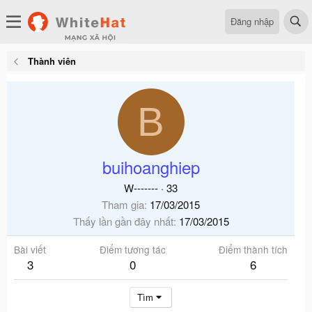
Đăng nhập
Thành viên
B
buihoanghiep
W-------
·
33
Tham gia
17/03/2015
Thấy lần gần đây nhất
17/03/2015
Bài viết
Điểm tương tác
Điểm thành tích
3
0
6
Tìm