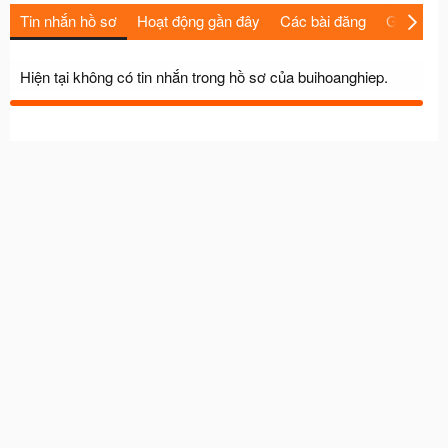
Tin nhắn hồ sơ
Hoạt động gần đây
Các bài đăng
Giới thiệu
Hiện tại không có tin nhắn trong hồ sơ của buihoanghiep.