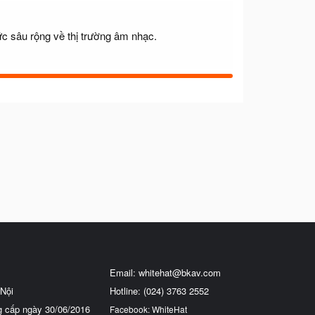
c sâu rộng về thị trường âm nhạc.
Email:
whitehat@bkav.com
Nội
Hotline: (024) 3763 2552
g cấp ngày 30/06/2016
Facebook: WhiteHat