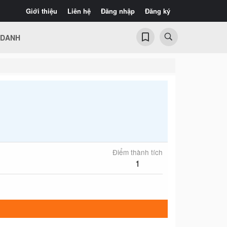
Giới thiệu
Liên hệ
Đăng nhập
Đăng ký
 DANH
Điểm thành tích
1