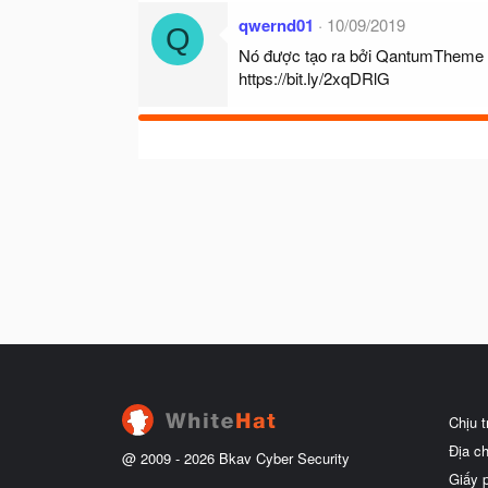
qwernd01
10/09/2019
Q
Nó được tạo ra bởi QantumTheme , 
https://bit.ly/2xqDRlG
Chịu 
Địa c
@ 2009 -
2026
Bkav Cyber Security
Giấy 