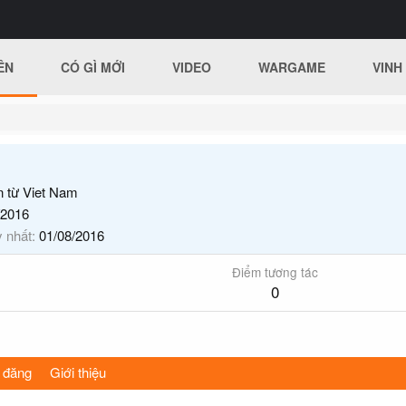
ÊN
CÓ GÌ MỚI
VIDEO
WARGAME
VINH
n từ
Viet Nam
/2016
y nhất
01/08/2016
Điểm tương tác
0
 đăng
Giới thiệu