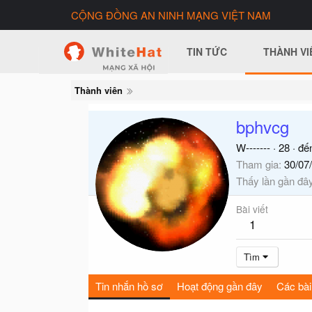
CỘNG ĐỒNG AN NINH MẠNG VIỆT NAM
TIN TỨC
THÀNH VI
Thành viên
bphvcg
W-------
·
28
·
đế
Tham gia
30/07
Thấy lần gần đâ
Bài viết
1
Tìm
Tin nhắn hồ sơ
Hoạt động gần đây
Các bài