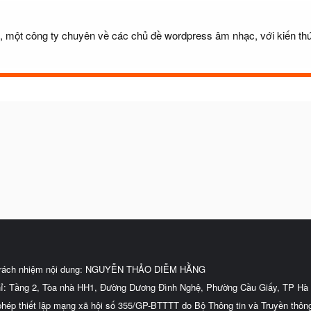
một công ty chuyên về các chủ đề wordpress âm nhạc, với kiến thứ
trách nhiệm nội dung: NGUYỄN THẢO DIỄM HẰNG
hỉ: Tầng 2, Tòa nhà HH1, Đường Dương Đình Nghệ, Phường Cầu Giấy, TP Hà 
phép thiết lập mạng xã hội số 355/GP-BTTTT do Bộ Thông tin và Truyền thôn