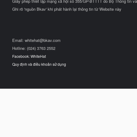
Giấy phép thiết lập mạng xã hội số 355/GP-BTTTT do Bộ Thông tin và
Ghi rõ 'nguồn Bkav' khi phát hành lại thông tin từ Website này
Email:
whitehat@bkav.com
Hotline: (024) 3763 2552
Facebook: WhiteHat
Quy định và điều khoản sử dụng