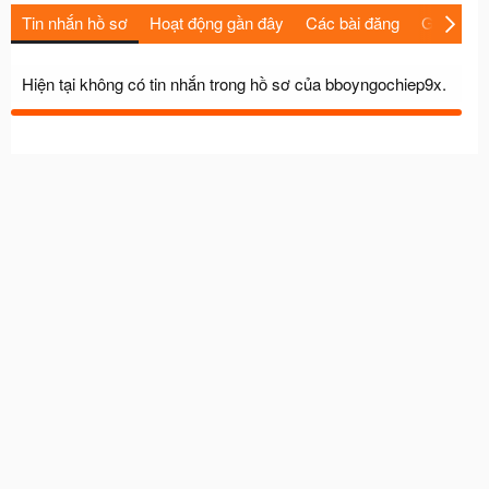
Tin nhắn hồ sơ
Hoạt động gần đây
Các bài đăng
Giới thiệu
Hiện tại không có tin nhắn trong hồ sơ của bboyngochiep9x.